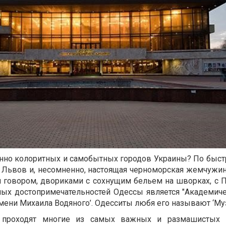
инно колоритных и самобытных городов Украины? По быст
Львов и, несомненно, настоящая черноморская жемчужина
м говором, двориками с сохнущим бельем на шворках, с 
ых достопримечательностей Одессы является "Академиче
ени Михаила Водяного’. Одесситы любя его называют ‘Му
о проходят многие из самых важных и размашистых к