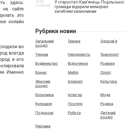
ть здесь:
12:20,
У старостаті Кам’янець-Подільської
5 серпня
громади відкрили меморіал
на сайте
загиблим захисникам
делать это
ки онлайн
Рубрики новин
Загальний
Техніка
Здоров'я
розділ
сходили во
ород всегда
Туризм
Нерухомість
Транспорт
ород и его
Будівництво
Відпочинок
Розваги
ролировала
ми. Именно
Бізнес
Меблі
Спорт
Жіночий
Інтернет
Культура
розділ
Економіка
Інтер'єр
Мода
Кулінарія
Послуги
Родина
Подорожі
Робота
Дитячий
розділ
Реклама