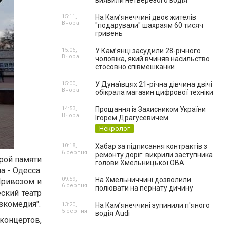
виявили нетверезого водія
15:11,
На Камʼянеччині двоє жителів
Вчора
"подарували" шахраям 60 тисяч
гривень
15:06,
У Камʼянці засудили 28-річного
Вчора
чоловіка, який вчиняв насильство
стосовно співмешканки
15:00,
У Дунаївцях 21-річна дівчина двічі
Вчора
обікрала магазин цифрової техніки
14:53,
Прощання із Захисником України
Вчора
Ігорем Драгусевичем
Некролог
10:18,
Хабар за підписання контрактів з
6 серпня
ремонту доріг: викрили заступника
рой памяти
голови Хмельницької ОВА
 - Одесса.
09:59,
На Хмельниччині дозволили
Привозом и
6 серпня
полювати на пернату дичину
ский театр
зкомедия".
13:20,
На Камʼянеччині зупинили п'яного
5 серпня
водія Audi
онцертов,