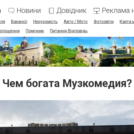
а
Новини
Довідник
Реклама н
лля
Вакансії
Нерухомість
Авто / Мото
Фотозвіти
Карта 
олошення
Помічник
Питання-Відповідь
Чем богата Музкомедия?