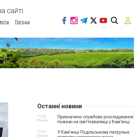
а сайті
міста
Погода
Останні новини
15:30,
Призначено службове розслідування
Вчора
пожежі на сміттєзвалищі у Кам’янці
15:21,
У Кам’янці-Подільському патрульні
Вчора