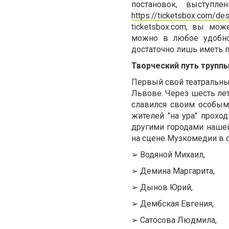
постановок, выступл
https://ticketsbox.com/des
ticketsbox.com, вы мо
можно в любое удобно
достаточно лишь иметь п
Творческий путь трупп
Первый свой театральный
Львове. Через шесть лет
славился своим особым
жителей "на ура" прохо
другими городами наше
на сцене Музкомедии в 
➢
Водяной Михаил,
➢
Демина Маргарита,
➢
Дынов Юрий,
➢
Дембская Евгения,
➢
Сатосова Людмила,