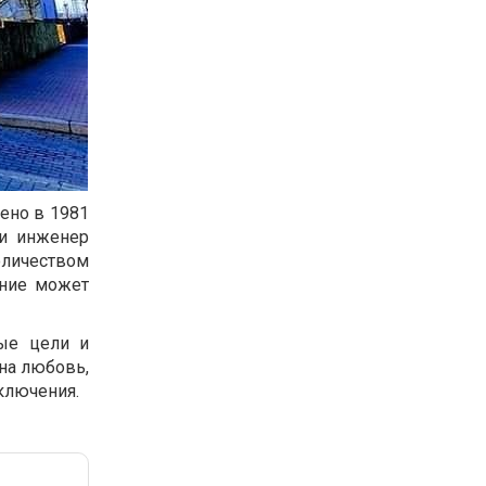
ено в 1981
 и инженер
оличеством
ение может
лые цели и
на любовь,
ключения.