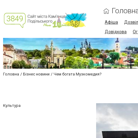
Головн
Афіша
Дозві
Довідкова
Ог
Головна
Бізнес новини
Чем богата Музкомедия?
Культура