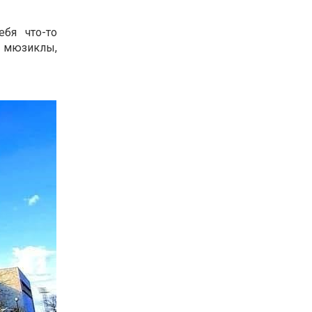
ебя что-то
, мюзиклы,