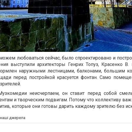
 можем любоваться сейчас, было спроектировано и постро
ения выступили архитекторы Генрих Топуз, Красенко В.
ормлен наружными лестницами, балконами, большим к
ощади перед постройкой красуется фонтан. Само помещ
зрителей.
Музкомедии неисчерпаем, он ставит перед собой сме
ентам и творческим подвигам. Потому что коллективу важ
итив, которые они готовы дарить каждому зрителю без ис
а наші джерела