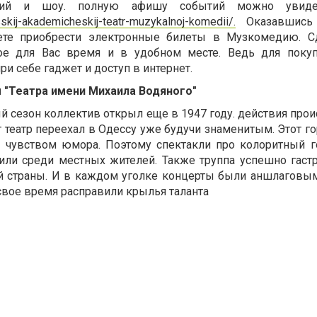
ений и шоу. полную афишу событий можно увиде
skij-akademicheskij-teatr-muzykalnoj-komedii/.
Оказавшись 
жете приобрести электронные билеты в Музкомедию. С
е для Вас время и в удобном месте. Ведь для покуп
ри себе гаджет и доступ в интернет.
ы "Театра имени Михаила Водяного"
 сезон коллектив открыл еще в 1947 году. действия прои
 театр переехал в Одессу уже будучи знаменитым. Этот г
 чувством юмора. Поэтому спектакли про колоритный г
дили среди местных жителей. Также труппа успешно гаст
й страны. И в каждом уголке концерты были аншлаговы
свое время расправили крылья таланта