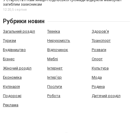
загиблим захисникам
12:20,
5 серпня
Рубрики новин
Загальний розділ
Техніка
Здоров'я
Туризм
Нерухомість
Транспорт
Будівництво
Відпочинок
Розваги
Бізнес
Меблі
Спорт
Жіночий розділ
Інтернет
Культура
Економіка
Інтер'єр
Мода
Кулінарія
Послуги
Родина
Подорожі
Робота
Дитячий розділ
Реклама