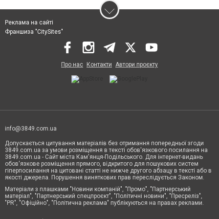
Реклама на сайті
Франшиза "CitySites"
Про нас
Контакти
Автори проєкту
info@3849.com.ua
Допускається цитування матеріалів без отримання попередньої згоди
3849.com.ua за умови розміщення в тексті обов'язкового посилання на
3849.com.ua - Сайт міста Кам'янця-Подільського. Для інтернет-видань
обов'язкове розміщення прямого, відкритого для пошукових систем
гіперпосилання на цитовані статті не нижче другого абзацу в тексті або в
якості джерела. Порушення виняткових прав переслідується Законом.
Матеріали з плашками "Новини компаній", "Промо", "Партнерський
матеріал", "Партнерський спецпроєкт", "Політичні новини", "Пресреліз",
"PR", "Офіційно", "Політична реклама" публікуються на правах реклами.