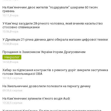
На Камʼянеччині двоє жителів "подарували" шахраям 60 тисяч
гривень
15:11,
Вчора
У Камʼянці засудили 28-річного чоловіка, який вчиняв насильство
стосовно співмешканки
15:06,
Вчора
У Дунаївцях 21-річна дівчина двічі обікрала магазин цифрової техніки
15:00,
Вчора
Прощання із Захисником України Ігорем Драгусевичем
Некролог
14:53,
Вчора
Хабар за підписання контрактів з ремонту доріг: викрили заступника
голови Хмельницької ОВА
10:18,
6 серпня
На Хмельниччині дозволили полювати на пернату дичину
09:59,
6 серпня
На Камʼянеччині зупинили п'яного водія Audi
13:20,
5 серпня
У старостаті Кам’янець-Подільської громади відкрили меморіал