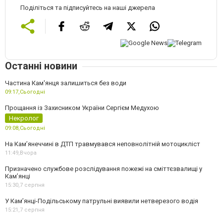
Поділіться та підписуйтесь на наші джерела
Останні новини
Частина Кам'янця залишиться без води
09:17,
Сьогодні
Прощання із Захисником України Сергієм Медухою
Некролог
09:08,
Сьогодні
На Кам’янеччині в ДТП травмувався неповнолітній мотоцикліст
11:49,
Вчора
Призначено службове розслідування пожежі на сміттєзвалищі у
Кам’янці
15:30,
7 серпня
У Кам’янці-Подільському патрульні виявили нетверезого водія
15:21,
7 серпня