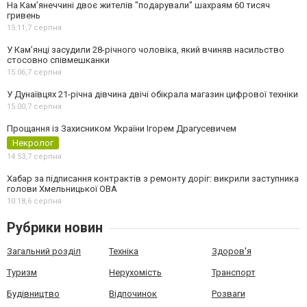
На Камʼянеччині двоє жителів "подарували" шахраям 60 тисяч
гривень
15:11,
7 серпня
У Камʼянці засудили 28-річного чоловіка, який вчиняв насильство
стосовно співмешканки
15:06,
7 серпня
У Дунаївцях 21-річна дівчина двічі обікрала магазин цифрової техніки
15:00,
7 серпня
Прощання із Захисником України Ігорем Драгусевичем
Некролог
14:53,
7 серпня
Хабар за підписання контрактів з ремонту доріг: викрили заступника
голови Хмельницької ОВА
10:18,
6 серпня
Рубрики новин
Загальний розділ
Техніка
Здоров'я
Туризм
Нерухомість
Транспорт
Будівництво
Відпочинок
Розваги