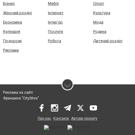
Бізнес
Меблі
Спорт
Жіночий розділ
Інтернет
Культура
Економіка
Інтер'єр
Мода
Кулінарія
Послуги
Родина
Подорожі
Робота
Дитячий розділ
Реклама
Реклама на сайті
Франшиза "CitySites"
Про нас
Контакти
Автори проєкту