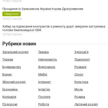
15:00,
7 серпня
Прощання із Захисником України Ігорем Драгусевичем
Некролог
14:53,
7 серпня
Хабар за підписання контрактів з ремонту доріг: викрили заступника
голови Хмельницької ОВА
10:18,
6 серпня
Рубрики новин
Загальний розділ
Техніка
Здоров'я
Туризм
Нерухомість
Транспорт
Будівництво
Відпочинок
Розваги
Бізнес
Меблі
Спорт
Жіночий розділ
Інтернет
Культура
Економіка
Інтер'єр
Мода
Кулінарія
Послуги
Родина
Подорожі
Робота
Дитячий розділ