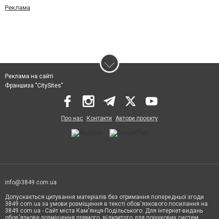
Реклама
Реклама на сайті
Франшиза "CitySites"
Про нас
Контакти
Автори проєкту
info@3849.com.ua
Допускається цитування матеріалів без отримання попередньої згоди
3849.com.ua за умови розміщення в тексті обов'язкового посилання на
3849.com.ua - Сайт міста Кам'янця-Подільського. Для інтернет-видань
обов'язкове розміщення прямого, відкритого для пошукових систем