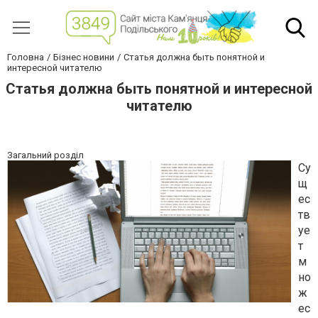
Головна
Бізнес новини
Статья должна быть понятной и
интересной читателю
Статья должна быть понятной и интересной
читателю
Загальний розділ
Су
щ
ес
тв
уе
т
м
но
ж
ес