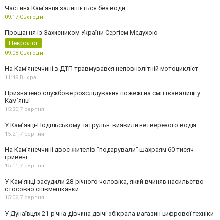
Частина Кам'янця залишиться без води
09:17,
Сьогодні
Прощання із Захисником України Сергієм Медухою
Некролог
09:08,
Сьогодні
На Кам’янеччині в ДТП травмувався неповнолітній мотоцикліст
11:49,
Вчора
Призначено службове розслідування пожежі на сміттєзвалищі у
Кам’янці
15:30,
7 серпня
У Кам’янці-Подільському патрульні виявили нетверезого водія
15:21,
7 серпня
На Камʼянеччині двоє жителів "подарували" шахраям 60 тисяч
гривень
15:11,
7 серпня
У Камʼянці засудили 28-річного чоловіка, який вчиняв насильство
стосовно співмешканки
15:06,
7 серпня
У Дунаївцях 21-річна дівчина двічі обікрала магазин цифрової техніки