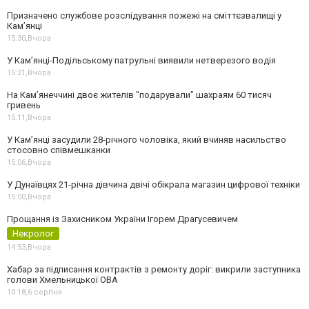
Призначено службове розслідування пожежі на сміттєзвалищі у
Кам’янці
15:30,
Вчора
У Кам’янці-Подільському патрульні виявили нетверезого водія
15:21,
Вчора
На Камʼянеччині двоє жителів "подарували" шахраям 60 тисяч
гривень
15:11,
Вчора
У Камʼянці засудили 28-річного чоловіка, який вчиняв насильство
стосовно співмешканки
15:06,
Вчора
У Дунаївцях 21-річна дівчина двічі обікрала магазин цифрової техніки
15:00,
Вчора
Прощання із Захисником України Ігорем Драгусевичем
Некролог
14:53,
Вчора
Хабар за підписання контрактів з ремонту доріг: викрили заступника
голови Хмельницької ОВА
10:18,
6 серпня