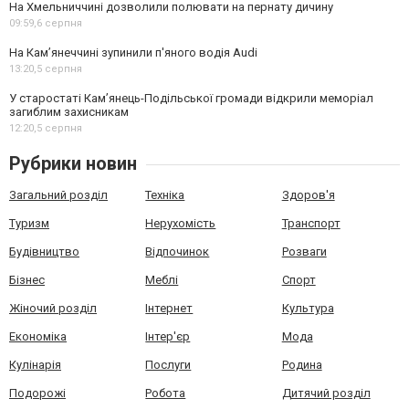
На Хмельниччині дозволили полювати на пернату дичину
09:59,
6 серпня
На Камʼянеччині зупинили п'яного водія Audi
13:20,
5 серпня
У старостаті Кам’янець-Подільської громади відкрили меморіал
загиблим захисникам
12:20,
5 серпня
Рубрики новин
Загальний розділ
Техніка
Здоров'я
Туризм
Нерухомість
Транспорт
Будівництво
Відпочинок
Розваги
Бізнес
Меблі
Спорт
Жіночий розділ
Інтернет
Культура
Економіка
Інтер'єр
Мода
Кулінарія
Послуги
Родина
Подорожі
Робота
Дитячий розділ