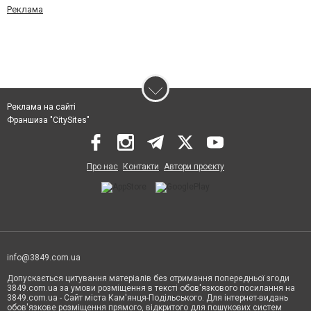
Реклама
Реклама на сайті
Франшиза "CitySites"
Про нас
Контакти
Автори проєкту
info@3849.com.ua
Допускається цитування матеріалів без отримання попередньої згоди
3849.com.ua за умови розміщення в тексті обов'язкового посилання на
3849.com.ua - Сайт міста Кам'янця-Подільського. Для інтернет-видань
обов'язкове розміщення прямого, відкритого для пошукових систем