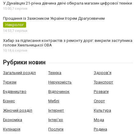
У Дунаївцях 21-річна дівчина двічі обікрала магазин цифрової техніки
15:00,
7 серпня
Прощання із Захисником України Ігорем Драгусевичем
Некролог
14:53,
7 серпня
Хабар за підписання контрактів з ремонту доріг: викрили заступника
голови Хмельницької ОВА
10:18,
6 серпня
Рубрики новин
Загальний розділ
Техніка
Здоров'я
Туризм
Нерухомість
Транспорт
Будівництво
Відпочинок
Розваги
Бізнес
Меблі
Спорт
Жіночий розділ
Інтернет
Культура
Економіка
Інтер'єр
Мода
Кулінарія
Послуги
Родина