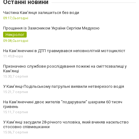
Останні новини
Частина Кам'янця залишиться без води
09:17,
Сьогодні
Прощання із Захисником України Сергієм Медухою
Некролог
09:08,
Сьогодні
На Кам’янеччині в ДТП травмувався неповнолітній мотоцикліст
11:49,
Вчора
Призначено службове розслідування пожежі на сміттєзвалищі у
Кам’янці
15:30,
7 серпня
У Кам’янці-Подільському патрульні виявили нетверезого водія
15:21,
7 серпня
На Камʼянеччині двоє жителів "подарували" шахраям 60 тисяч
гривень
15:11,
7 серпня
У Камʼянці засудили 28-річного чоловіка, який вчиняв насильство
стосовно співмешканки
15:06,
7 серпня