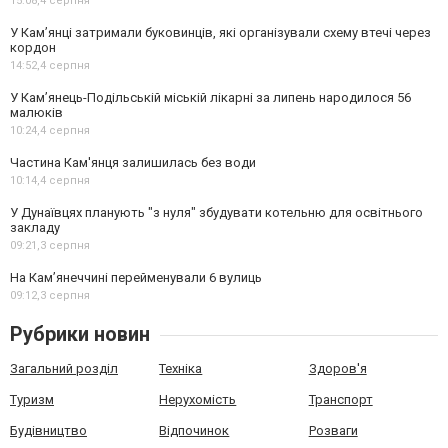
15:08,
4 серпня
У Кам’янці затримали буковинців, які організували схему втечі через
кордон
14:52,
4 серпня
У Кам’янець-Подільській міській лікарні за липень народилося 56
малюків
10:24,
4 серпня
Частина Кам'янця залишилась без води
10:14,
4 серпня
У Дунаївцях планують "з нуля" збудувати котельню для освітнього
закладу
09:21,
3 серпня
На Камʼянеччині перейменували 6 вулиць
09:12,
3 серпня
Рубрики новин
Загальний розділ
Техніка
Здоров'я
Туризм
Нерухомість
Транспорт
Будівництво
Відпочинок
Розваги