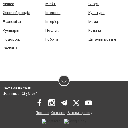
Бізнес
Меблі
Спорт
Жіночий розділ
Інтернет
Культура
Економіка
Інтер'єр
Мода
Кулінарія
Послуги
Родина
Подорожі
Робота
Дитячий розділ
Реклама
Реклама на сайті
Франшиза "CitySites"
Про нас
Контакти
Автори проєкту