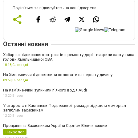
Поділіться та підписуйтесь на наші джерела
Останні новини
Хабар за підписання контрактів з ремонту доріг: викрили заступника
голови Хмельницької ОВА
10:18,
Сьогодні
На Хмельниччині дозволили полювати на пернату дичину
09:59,
Сьогодні
На Камʼянеччині зупинили п'яного водія Audi
13:20,
Вчора
У старостаті Кам’янець-Подільської громади відкрили меморіал
загиблим захисникам
12:20,
Вчора
Прощання із Захисником України Сергієм Вільчинським
Некролог