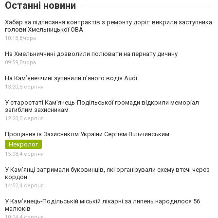
Останні новини
Хабар за підписання контрактів з ремонту доріг: викрили заступника
голови Хмельницької ОВА
10:18,
Вчора
На Хмельниччині дозволили полювати на пернату дичину
09:59,
Вчора
На Камʼянеччині зупинили п'яного водія Audi
13:20,
5 серпня
У старостаті Кам’янець-Подільської громади відкрили меморіал
загиблим захисникам
12:20,
5 серпня
Прощання із Захисником України Сергієм Вільчинським
Некролог
15:08,
4 серпня
У Кам’янці затримали буковинців, які організували схему втечі через
кордон
14:52,
4 серпня
У Кам’янець-Подільській міській лікарні за липень народилося 56
малюків
10:24,
4 серпня