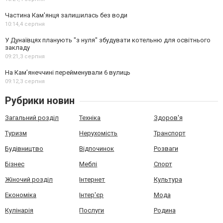
Частина Кам'янця залишилась без води
10:14,
4 серпня
У Дунаївцях планують "з нуля" збудувати котельню для освітнього
закладу
09:21,
3 серпня
На Камʼянеччині перейменували 6 вулиць
09:12,
3 серпня
Рубрики новин
Загальний розділ
Техніка
Здоров'я
Туризм
Нерухомість
Транспорт
Будівництво
Відпочинок
Розваги
Бізнес
Меблі
Спорт
Жіночий розділ
Інтернет
Культура
Економіка
Інтер'єр
Мода
Кулінарія
Послуги
Родина