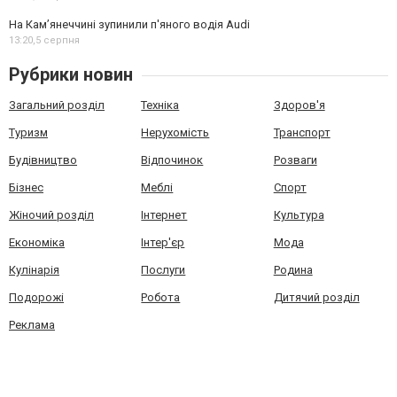
На Камʼянеччині зупинили п'яного водія Audi
13:20,
5 серпня
Рубрики новин
Загальний розділ
Техніка
Здоров'я
Туризм
Нерухомість
Транспорт
Будівництво
Відпочинок
Розваги
Бізнес
Меблі
Спорт
Жіночий розділ
Інтернет
Культура
Економіка
Інтер'єр
Мода
Кулінарія
Послуги
Родина
Подорожі
Робота
Дитячий розділ
Реклама