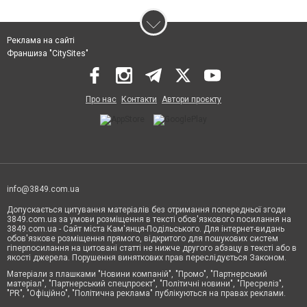
Реклама на сайті
Франшиза "CitySites"
Про нас
Контакти
Автори проєкту
info@3849.com.ua
Допускається цитування матеріалів без отримання попередньої згоди
3849.com.ua за умови розміщення в тексті обов'язкового посилання на
3849.com.ua - Сайт міста Кам'янця-Подільського. Для інтернет-видань
обов'язкове розміщення прямого, відкритого для пошукових систем
гіперпосилання на цитовані статті не нижче другого абзацу в тексті або в
якості джерела. Порушення виняткових прав переслідується Законом.
Матеріали з плашками "Новини компаній", "Промо", "Партнерський
матеріал", "Партнерський спецпроєкт", "Політичні новини", "Пресреліз",
"PR", "Офіційно", "Політична реклама" публікуються на правах реклами.