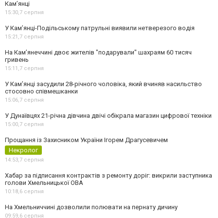
Кам’янці
15:30,
7 серпня
У Кам’янці-Подільському патрульні виявили нетверезого водія
15:21,
7 серпня
На Камʼянеччині двоє жителів "подарували" шахраям 60 тисяч
гривень
15:11,
7 серпня
У Камʼянці засудили 28-річного чоловіка, який вчиняв насильство
стосовно співмешканки
15:06,
7 серпня
У Дунаївцях 21-річна дівчина двічі обікрала магазин цифрової техніки
15:00,
7 серпня
Прощання із Захисником України Ігорем Драгусевичем
Некролог
14:53,
7 серпня
Хабар за підписання контрактів з ремонту доріг: викрили заступника
голови Хмельницької ОВА
10:18,
6 серпня
На Хмельниччині дозволили полювати на пернату дичину
09:59,
6 серпня