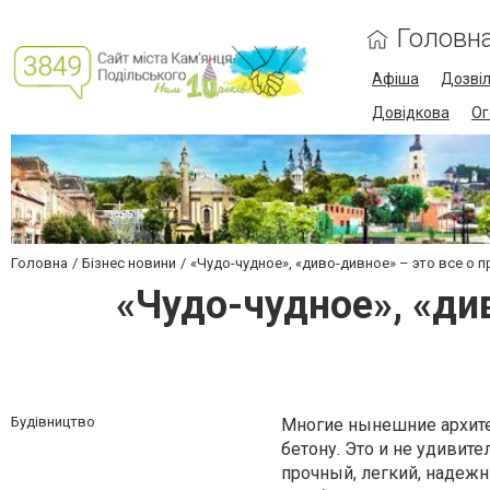
Головн
Афіша
Дозві
Довідкова
Ог
Головна
Бізнес новини
«Чудо-чудное», «диво-дивное» – это все о 
«Чудо-чудное», «ди
Будівництво
Многие нынешние архите
бетону. Это и не удивит
прочный, легкий, надежн