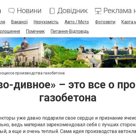
а
Новини
Довідник
Реклама н
лля
Вакансії
Нерухомість
Авто / Мото
Фотозвіти
Карта 
олошення
Помічник
Питання-Відповідь
процессе производства газобетона
во-дивное» – это все о пр
газобетона
кторы уже давно подарили свое сердце и признание ячеи
ельно, ведь материал зарекомендовал себя с лучших сторон
ый, а еще и очень теплый. Сама идея производства автокл