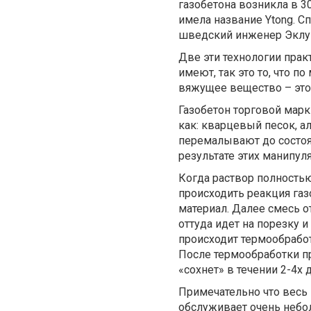
газобетона возникла в 3
имела название Ytong. С
шведский инженер Эклунд
Две эти технологии прак
имеют, так это то, что п
вяжущее вещество – это
Газобетон торговой мар
как: кварцевый песок, а
перемалывают до состоя
результате этих манипул
Когда раствор полностью
происходить реакция газ
материал. Далее смесь о
оттуда идет на порезку и
происходит термообработ
После термообработки пр
«сохнет» в течении 2-4х 
Примечательно что весь
обслуживает очень небол