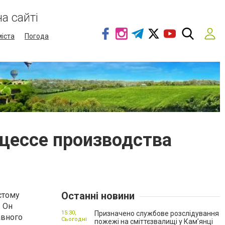
а сайті
міста
Погода
оцессе производства
Останні новини
стому
. Он
15:30,
Призначено службове розслідування
авного
Сьогодні
пожежі на сміттєзвалищі у Кам’янці