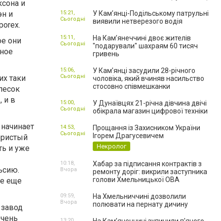
ксона и
эн и
15:21,
У Кам’янці-Подільському патрульні
Сьогодні
виявили нетверезого водія
orex.
15:11,
На Камʼянеччині двоє жителів
ое они
Сьогодні
"подарували" шахраям 60 тисяч
вное
гривень
15:06,
У Камʼянці засудили 28-річного
Сьогодні
их таки
чоловіка, який вчиняв насильство
стосовно співмешканки
песок
 и в
15:00,
У Дунаївцях 21-річна дівчина двічі
Сьогодні
обікрала магазин цифрової техніки
 начинает
14:53,
Прощання із Захисником України
Сьогодні
Ігорем Драгусевичем
ористый
Некролог
ть и уже
10:18,
Хабар за підписання контрактів з
ьсию.
Вчора
ремонту доріг: викрили заступника
голови Хмельницької ОВА
де еще
09:59,
На Хмельниччині дозволили
Вчора
полювати на пернату дичину
 завод
очень
13:20,