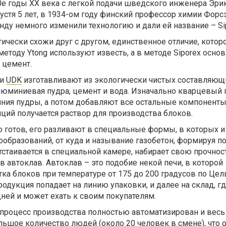
0е годы ХХ века с легкой подачи шведского инженера Эри
пустя 5 лет, в 1934-ом году финский профессор химии Форс
у немного изменили технологию и дали ей название – Sip
тически схожи друг с другом, единственное отличие, котор
о методу Ytong используют известь, а в методе Siporex осно
 цемент.
ки
UDK
изготавливают из экологически чистых составляющ
люминиевая пудра, цемент и вода. Изначально кварцевый 
ния пудры, а потом добавляют все остальные компоненты,
яций получается раствор для производства блоков.
 готов, его разливают в специальные формы, в которых и
ообразований, от куда и называние газобетон, формируя п
тстаивается в специальной камере, набирает свою прочнос
 в автоклав. Автоклав – это подобие некой печи, в которой
ка блоков при температуре от 175 до 200 градусов по Цел
одукция попадает на линию упаковки, и далее на склад, г
дней и может ехать к своим покупателям.
 процесс производства полностью автоматизирован и весь
ьшое количество людей (около 20 человек в смене), что 