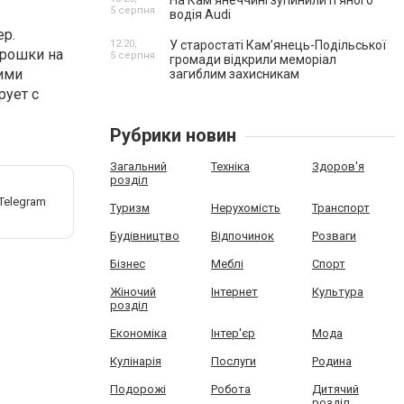
На Камʼянеччині зупинили п'яного
5 серпня
водія Audi
ер.
12:20,
У старостаті Кам’янець-Подільської
крошки на
5 серпня
громади відкрили меморіал
ими
загиблим захисникам
рует с
Рубрики новин
Загальний
Техніка
Здоров'я
розділ
Туризм
Нерухомість
Транспорт
Будівництво
Відпочинок
Розваги
Бізнес
Меблі
Спорт
Жіночий
Інтернет
Культура
розділ
Економіка
Інтер'єр
Мода
Кулінарія
Послуги
Родина
Подорожі
Робота
Дитячий
розділ