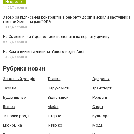
Некролог
14:53,
7 серпня
Хабар за підписання контрактів з ремонту доріг: викрили заступника
голови Хмельницької ОВА
10:18,
6 серпня
На Хмельниччині дозволили полювати на пернату дичину
09:59,
6 серпня
На Камʼянеччині зупинили п'яного водія Audi
13:20,
5 серпня
Рубрики новин
Загальний розділ
Техніка
Здоров'я
Туризм
Нерухомість
Транспорт
Будівництво
Відпочинок
Розваги
Бізнес
Меблі
Спорт
Жіночий розділ
Інтернет
Культура
Економіка
Інтер'єр
Мода