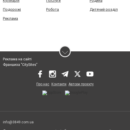
Кулінарія
Послуги
Родина
Подорожі
Робота
Дитячий розділ
Реклама
Реклама на сайті
Франшиза "CitySites"
Про нас
Контакти
Автори проєкту
info@3849.com.ua