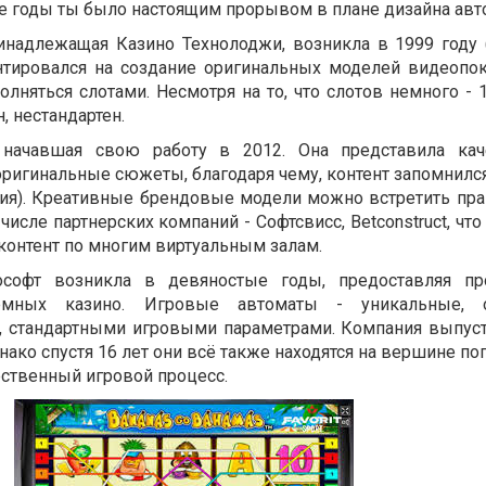
е годы ты было настоящим прорывом в плане дизайна авт
ринадлежащая Казино Технолоджи, возникла в 1999 году (
нтировался на создание оригинальных моделей видеопок
олняться слотами. Несмотря на то, что слотов немного - 
, нестандартен.
 начавшая свою работу в 2012. Она представила кач
ригинальные сюжеты, благодаря чему, контент запомнился
ия). Креативные брендовые модели можно встретить пра
числе партнерских компаний - Софтсвисс, Betconstruct, чт
контент по многим виртуальным залам.
ософт возникла в девяностые годы, предоставляя пр
емных казино. Игровые автоматы - уникальные, о
, стандартными игровыми параметрами. Компания выпуст
нако спустя 16 лет они всё также находятся на вершине по
ственный игровой процесс.