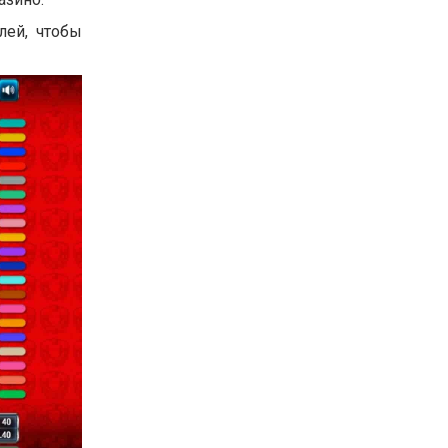
лей, чтобы