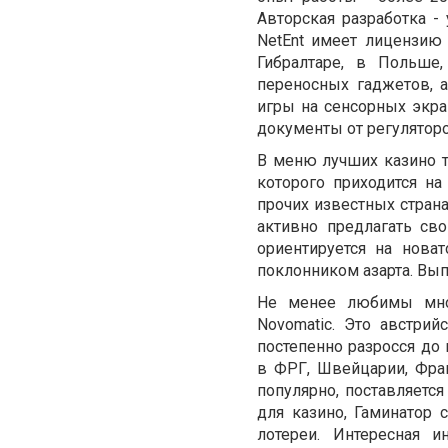
Авторская разработка -
NetEnt имеет лицензию
Гибралтаре, в Польше
переносных гаджетов, а
игры на сенсорных экра
документы от регулятор
В меню лучших казино т
которого приходится на
прочих известных страна
активно предлагать сво
ориентируется на нова
поклонником азарта. Вып
Не менее любимы мног
Novomatic. Это австри
постепенно разросся до
в ФРГ, Швейцарии, Фран
популярно, поставляетс
для казино, Гаминатор
лотереи. Интересная 