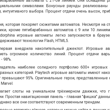
ятибарабанные автоматы с 21-ой линией. Они оснащены 
ециальными символами. Бонусные раунды реализованы 
, интуитивного выбора. Процент отдачи очень высок, при
ия, которая покоряет сюжетами автоматов. Несмотря на с
тики, кроме пятибарабанных автоматов с 9 или 10 линия
ndorphina игровые автоматы легко запускаются в брауз
ддерживают технологии Flash, HTML5.
 первая внедрила накопительный джекпот. Игровые ав
меть огромное количество линий. Процент отдачи вар
 - 98%.
бладатель наиболее солидного портфолио 600+ игровых 
 разных категорий. Playtech игровые автоматы имеют нак
P превышают 95%. Оригинальные герои, представленные 
 Marvel.
лагает слоты на уникальном трёхмерном движке, что г
и. Простая навигационная панель - главная "фишка" данн
днако все они соответствуют современным трендам.
гровые аппараты
playson, которые можно найти в лучших к