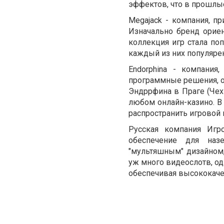
эффектов, что в прошлы
Megajack
- компания, п
Изначально бренд орие
коллекция игр стала поп
каждый из них популярен
Endorphina
- компания,
программные решения, о
Эндррфина в Праге (Чех
любом онлайн-казино. В 
распространить игровой 
Русская компания Игр
обеспечение для наз
"мультяшным" дизайном
уж много видеослотв, од
обеспечивая высококаче