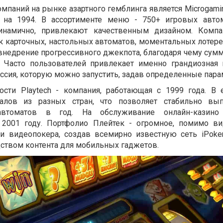
омпаний на рынке азартного гемблинга является Microgamin
 на 1994. В ассортименте меню - 750+ игровых авто
динамично, привлекают качественным дизайном. Компа
к карточных, настольных автоматов, моментальных лотере
внедрение прогрессивного джекпота, благодаря чему сумм
. Часто пользователей привлекает именно грандиозная 
ессия, которую можно запустить, задав определенные пар
ости Playtech - компания, работающая с 1999 года. В 
алов из разных стран, что позволяет стабильно вып
автоматов в год. На обслуживание онлайн-казино
 2001 году. Портфолио Плейтек - огромное, помимо ви
и видеопокера, создав всемирно известную сеть iPoker
ством контента для мобильных гаджетов.