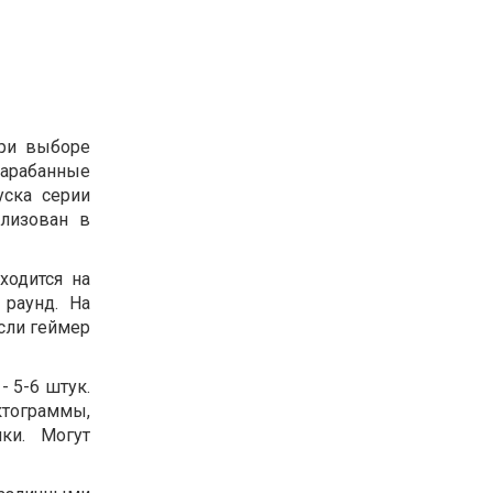
при выборе
барабанные
уска серии
лизован в
ходится на
 раунд. На
сли геймер
- 5-6 штук.
тограммы,
ки. Могут