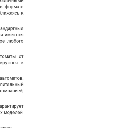
различными
в формате
ближаясь к
тандартные
ми имеются
ере любого
томаты от
ьируются в
автоматов,
опительный
компанией,
арантирует
ых моделей.
азино.