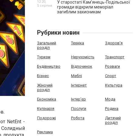
12:20,
У старостаті Кам’янець-Подільської
5 серпня
громади відкрили меморіал
загиблим захисникам
Рубрики новин
Загальний
Техніка
Здоров'я
розділ
Туризм
Нерухомість
Транспорт
Будівництво
Відпочинок
Розваги
Бізнес
Меблі
Спорт
Жіночий
Інтернет
Культура
розділ
Економіка
Інтер'єр
Мода
Кулінарія
Послуги
Родина
ов.
Подорожі
Робота
Дитячий
т NetEnt -
розділ
. Солидный
Реклама
 продукта.