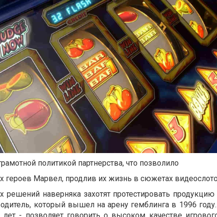
 грамотной политикой партнерства, что позволило
х героев Марвел, продлив их жизнь в сюжетах видеослот
 решений наверняка захотят протестировать продукцию о
одитель, который вышел на арену гемблинга в 1996 году
 лет - позволяет говорить о высоком качестве игрового