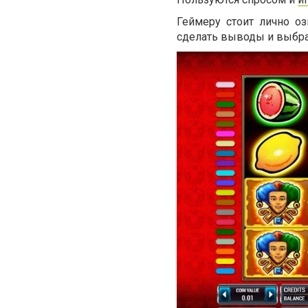
Геймеру стоит лично о
сделать выводы и выбра