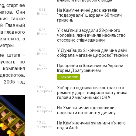
виявили нетверезого водія
g, старт ее
15:11,
На Камʼянеччині двоє жителів
матов. Они
Вчора
"подарували" шахраям 60 тисяч
ния также
гривень
й. Главный
15:06,
У Камʼянці засудили 28-річного
а главного
Вчора
чоловіка, який вчиняв насильство
выплата, а
стосовно співмешканки
аметры.
15:00,
У Дунаївцях 21-річна дівчина двічі
Вчора
её штате -
обікрала магазин цифрової техніки
ускать по
14:53,
Прощання із Захисником України
 компания
Вчора
Ігорем Драгусевичем
деослотов,
Некролог
. 2005 год
10:18,
Хабар за підписання контрактів з
6 серпня
ремонту доріг: викрили заступника
голови Хмельницької ОВА
09:59,
На Хмельниччині дозволили
6 серпня
полювати на пернату дичину
13:20,
На Камʼянеччині зупинили п'яного
5 серпня
водія Audi