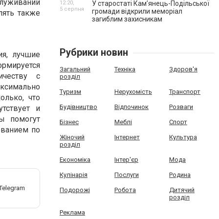
служивании
12:20,
У старостаті Кам’янець-Подільської
5 серпня
громади відкрили меморіал
лять также
загиблим захисникам
Рубрики новин
ия, лучшие
ормируется
Загальний
Техніка
Здоров'я
ичеству с
розділ
аксимально
Туризм
Нерухомість
Транспорт
олько, что
Будівництво
Відпочинок
Розваги
утствует и
ы помогут
Бізнес
Меблі
Спорт
ованием по
Жіночий
Інтернет
Культура
розділ
Економіка
Інтер'єр
Мода
Кулінарія
Послуги
Родина
Подорожі
Робота
Дитячий
розділ
Реклама