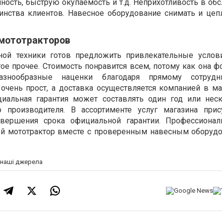
ность, быструю окупаемость и т.д. Неприхотливость в об
инства клиентов. Навесное оборудование снимать и цеп
мототракторов
рной техники готов предложить привлекательные услов
е прочее. Стоимость понравится всем, потому как она ф
азнообразные наценки благодаря прямому сотрудн
 очень прост, а доставка осуществляется компанией в м
иальная гарантия может составлять один год или неск
о производителя. В ассортименте услуг магазина прис
авершения срока официальной гарантии. Профессионал
ый мототрактор вместе с проверенным навесным оборуд
а наші джерела