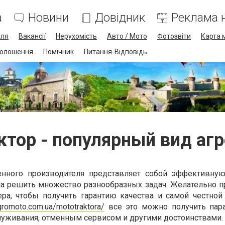
а
Новини
Довідник
Реклама н
лля
Вакансії
Нерухомість
Авто / Мото
Фотозвіти
Карта 
олошення
Помічник
Питання-Відповідь
и
тор - популярный вид аг
енного производителя представляет собой эффективну
бна решить множество разнообразных задач. Желательно п
ра, чтобы получить гарантию качества и самой честной
agromoto.com.ua/mototraktora/
все это можно получить пар
уживания, отменным сервисом и другими достоинствами.