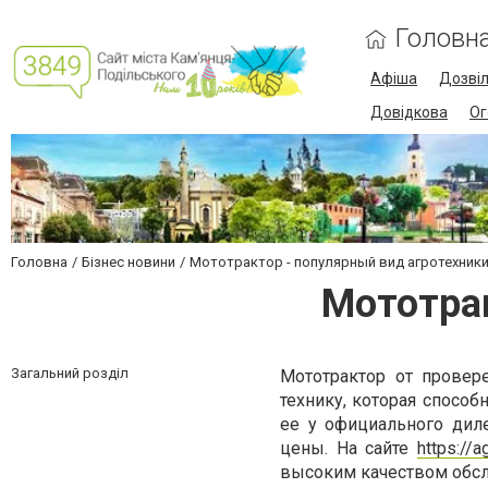
Головн
Афіша
Дозві
Довідкова
Ог
Головна
Бізнес новини
Мототрактор - популярный вид агротехник
Мототрак
Загальний розділ
Мототрактор от провер
технику, которая спосо
ее у официального диле
цены. На сайте
https://
высоким качеством обсл