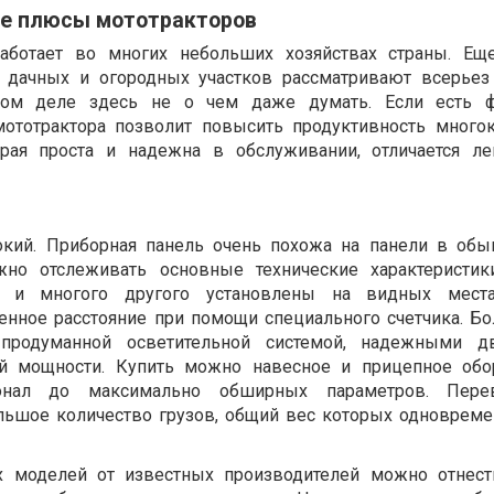
ие плюсы мототракторов
работает во многих небольших хозяйствах страны. Е
 дачных и огородных участков рассматривают всерьез
мом деле здесь не о чем даже думать. Если есть ф
мототрактора позволит повысить продуктивность многок
орая проста и надежна в обслуживании, отличается л
кий. Приборная панель очень похожа на панели в об
жно отслеживать основные технические характеристик
ия и многого другого установлены на видных мест
енное расстояние при помощи специального счетчика. Б
продуманной осветительной системой, надежными дв
й мощности. Купить можно навесное и прицепное обо
нал до максимально обширных параметров. Пере
льшое количество грузов, общий вес которых одноврем
 моделей от известных производителей можно отнести