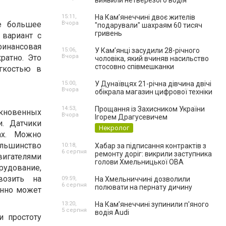
виявили нетверезого водія
15:11,
На Камʼянеччині двоє жителів
ще большее
Вчора
"подарували" шахраям 60 тисяч
гривень
 вариант с
инансовая
15:06,
У Камʼянці засудили 28-річного
ратно. Это
Вчора
чоловіка, який вчиняв насильство
стосовно співмешканки
егкостью в
15:00,
У Дунаївцях 21-річна дівчина двічі
Вчора
обікрала магазин цифрової техніки
14:53,
Прощання із Захисником України
ыкновенных
Вчора
Ігорем Драгусевичем
и. Датчики
Некролог
ах. Можно
ольшинство
10:18,
Хабар за підписання контрактів з
6 серпня
ремонту доріг: викрили заступника
игателями
голови Хмельницької ОВА
рудование,
возить на
09:59,
На Хмельниччині дозволили
6 серпня
полювати на пернату дичину
енно может
13:20,
На Камʼянеччині зупинили п'яного
5 серпня
водія Audi
 простоту