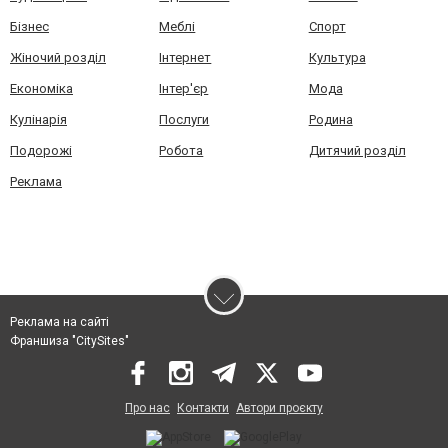
Бізнес
Меблі
Спорт
Жіночий розділ
Інтернет
Культура
Економіка
Інтер'єр
Мода
Кулінарія
Послуги
Родина
Подорожі
Робота
Дитячий розділ
Реклама
Реклама на сайті
Франшиза "CitySites"
Про нас
Контакти
Автори проєкту