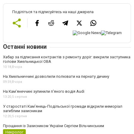
Поділіться та підписуйтесь на наші джерела
Останні новини
Хабар за підписання контрактів з ремонту доріг: викрили заступника
голови Хмельницької ОВА
10:18,
Вчора
На Хмельниччині дозволили полювати на пернату дичину
09:59,
Вчора
На Камʼянеччині зупинили п'яного водія Audi
13:20,
5 серпня
У старостаті Кам’янець-Подільської громади відкрили меморіал
загиблим захисникам
12:20,
5 серпня
Прощання із Захисником України Сергієм Вільчинським
Некролог