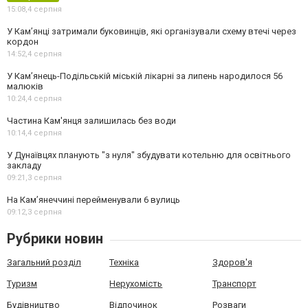
15:08,
4 серпня
У Кам’янці затримали буковинців, які організували схему втечі через
кордон
14:52,
4 серпня
У Кам’янець-Подільській міській лікарні за липень народилося 56
малюків
10:24,
4 серпня
Частина Кам'янця залишилась без води
10:14,
4 серпня
У Дунаївцях планують "з нуля" збудувати котельню для освітнього
закладу
09:21,
3 серпня
На Камʼянеччині перейменували 6 вулиць
09:12,
3 серпня
Рубрики новин
Загальний розділ
Техніка
Здоров'я
Туризм
Нерухомість
Транспорт
Будівництво
Відпочинок
Розваги