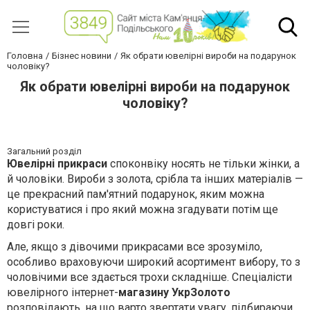
Головна
Бізнес новини
Як обрати ювелірні вироби на подарунок
чоловіку?
Як обрати ювелірні вироби на подарунок
чоловіку?
Загальний розділ
Ювелірні прикраси
споконвіку носять не тільки жінки, а
й чоловіки. Вироби з золота, срібла та інших матеріалів —
це прекрасний пам'ятний подарунок, яким можна
користуватися і про який можна згадувати потім ще
довгі роки.
Але, якщо з дівочими прикрасами все зрозуміло,
особливо враховуючи широкий асортимент вибору, то з
чоловічими все здається трохи складніше. Спеціалісти
ювелірного інтернет-
магазину УкрЗолото
розповідають, на що варто звертати увагу, підбираючи