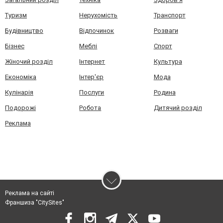
Туризм
Нерухомість
Транспорт
Будівництво
Відпочинок
Розваги
Бізнес
Меблі
Спорт
Жіночий розділ
Інтернет
Культура
Економіка
Інтер'єр
Мода
Кулінарія
Послуги
Родина
Подорожі
Робота
Дитячий розділ
Реклама
Реклама на сайті
Франшиза "CitySites"