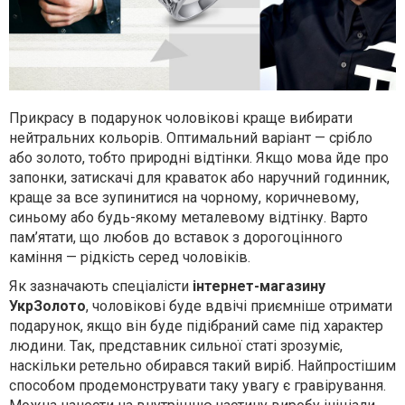
Прикрасу в подарунок чоловікові краще вибирати
нейтральних кольорів. Оптимальний варіант — срібло
або золото, тобто природні відтінки. Якщо мова йде про
запонки, затискачі для краваток або наручний годинник,
краще за все зупинитися на чорному, коричневому,
синьому або будь-якому металевому відтінку. Варто
пам’ятати, що любов до вставок з дорогоцінного
каміння — рідкість серед чоловіків.
Як зазначають спеціалісти
інтернет-магазину
УкрЗолото
, чоловікові буде вдвічі приємніше отримати
подарунок, якщо він буде підібраний саме під характер
людини. Так, представник сильної статі зрозуміє,
наскільки ретельно обирався такий виріб. Найпростішим
способом продемонструвати таку увагу є гравірування.