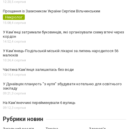
12:20,
5 серпня
Прощання із Захисником України Сергієм Вільчинським
Некролог
15:08,
4 серпня
У Кам’янці затримали буковинців, які організували схему втечі через
кордон
14:52,
4 серпня
У Кам’янець-Подільській міській лікарні за липень народилося 56
малюків
10:24,
4 серпня
Частина Кам'янця залишилась без води
10:14,
4 серпня
У Дунаївцях планують "з нуля" збудувати котельню для освітнього
закладу
09:21,
3 серпня
На Камʼянеччині перейменували 6 вулиць
09:12,
3 серпня
Рубрики новин
Загальний розділ
Техніка
Здоров'я