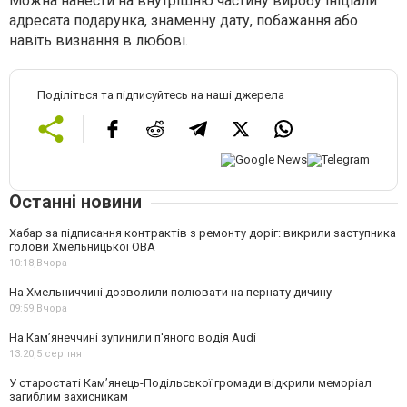
Можна нанести на внутрішню частину виробу ініціали
адресата подарунка, знаменну дату, побажання або
навіть визнання в любові.
Поділіться та підписуйтесь на наші джерела
Останні новини
Хабар за підписання контрактів з ремонту доріг: викрили заступника
голови Хмельницької ОВА
10:18,
Вчора
На Хмельниччині дозволили полювати на пернату дичину
09:59,
Вчора
На Камʼянеччині зупинили п'яного водія Audi
13:20,
5 серпня
У старостаті Кам’янець-Подільської громади відкрили меморіал
загиблим захисникам