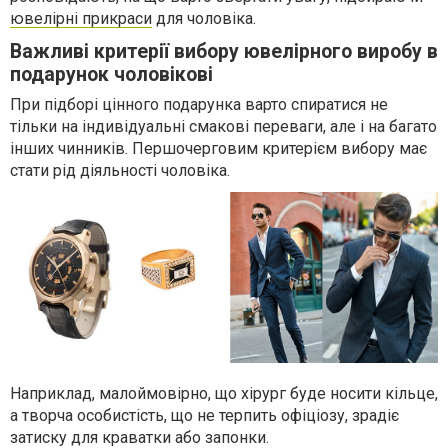
ювелірні прикраси
для чоловіка.
Важливі критерії вибору ювелірного виробу в
подарунок чоловікові
При підборі цінного подарунка варто спиратися не
тільки на індивідуальні смакові переваги, але і на багато
інших чинників. Першочерговим критерієм вибору має
стати рід діяльності чоловіка.
Наприклад, малоймовірно, що хірург буде носити кільце,
а творча особистість, що не терпить офіціозу, зрадіє
затиску для краватки або запонки.