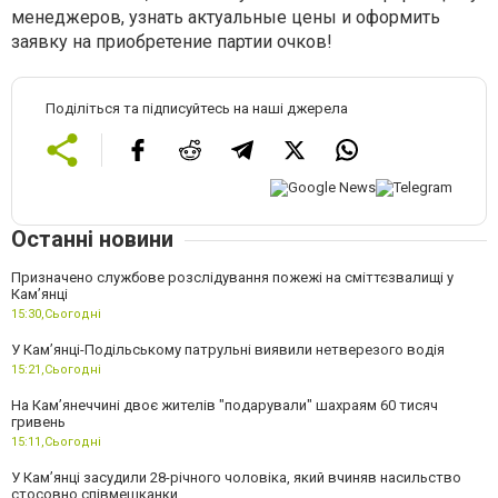
менеджеров, узнать актуальные цены и оформить
заявку на приобретение партии очков!
Поділіться та підписуйтесь на наші джерела
Останні новини
Призначено службове розслідування пожежі на сміттєзвалищі у
Кам’янці
15:30,
Сьогодні
У Кам’янці-Подільському патрульні виявили нетверезого водія
15:21,
Сьогодні
На Камʼянеччині двоє жителів "подарували" шахраям 60 тисяч
гривень
15:11,
Сьогодні
У Камʼянці засудили 28-річного чоловіка, який вчиняв насильство
стосовно співмешканки