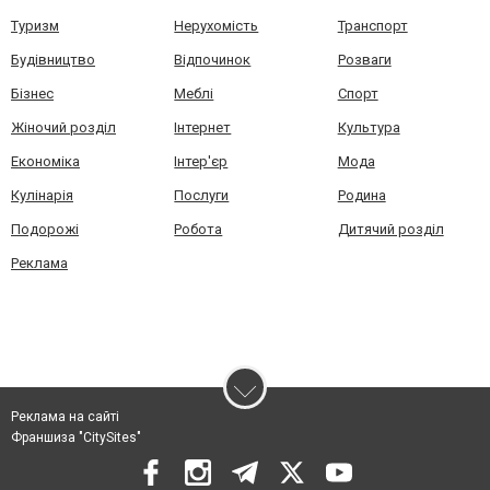
Туризм
Нерухомість
Транспорт
Будівництво
Відпочинок
Розваги
Бізнес
Меблі
Спорт
Жіночий розділ
Інтернет
Культура
Економіка
Інтер'єр
Мода
Кулінарія
Послуги
Родина
Подорожі
Робота
Дитячий розділ
Реклама
Реклама на сайті
Франшиза "CitySites"