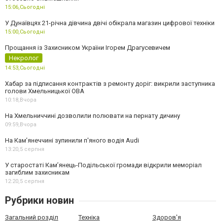
15:06,
Сьогодні
У Дунаївцях 21-річна дівчина двічі обікрала магазин цифрової техніки
15:00,
Сьогодні
Прощання із Захисником України Ігорем Драгусевичем
Некролог
14:53,
Сьогодні
Хабар за підписання контрактів з ремонту доріг: викрили заступника
голови Хмельницької ОВА
10:18,
Вчора
На Хмельниччині дозволили полювати на пернату дичину
09:59,
Вчора
На Камʼянеччині зупинили п'яного водія Audi
13:20,
5 серпня
У старостаті Кам’янець-Подільської громади відкрили меморіал
загиблим захисникам
12:20,
5 серпня
Рубрики новин
Загальний розділ
Техніка
Здоров'я