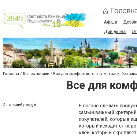
Головн
Афіша
Дозві
Довідкова
Ог
Головна
Бізнес новини
Все для комфортного сна: матрасы без запа
Все для комф
Загальний розділ
В погоне сделать проду
самый важный критерий т
покупателей, которые ищ
который исходит от новог
клей, который скрепляет