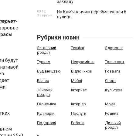
закладу
09:12,
На Камʼянеччині перейменували 6
3 серпня
вулиць
тернет-
здоровье
трасы
Рубрики новин
Загальний
Техніка
Здоров'я
розділ
ли будут
Туризм
Нерухомість
Транспорт
рнативой
Будівництво
Відпочинок
Розваги
из
дает
Бізнес
Меблі
Спорт
ими
Жіночий
Інтернет
Культура
розділ
Економіка
Інтер'єр
Мода
тких
Кулінарія
Послуги
Родина
Подорожі
Робота
Дитячий
розділ
овнем
гории 25-0