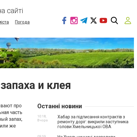
а сайті
міста
Погода
запаха и клея
Останні новини
ывают про
ьная часть
10:18,
Хабар за підписання контрактів з
ый запах,
Вчора
ремонту доріг: викрили заступника
 или же
голови Хмельницької ОВА
09:59,