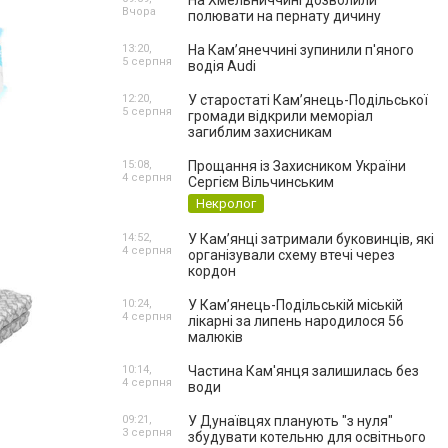
На Хмельниччині дозволили
Вчора
полювати на пернату дичину
13:20,
На Камʼянеччині зупинили п'яного
5 серпня
водія Audi
12:20,
У старостаті Кам’янець-Подільської
5 серпня
громади відкрили меморіал
загиблим захисникам
15:08,
Прощання із Захисником України
4 серпня
Сергієм Вільчинським
Некролог
14:52,
У Кам’янці затримали буковинців, які
4 серпня
організували схему втечі через
кордон
10:24,
У Кам’янець-Подільській міській
4 серпня
лікарні за липень народилося 56
малюків
10:14,
Частина Кам'янця залишилась без
4 серпня
води
09:21,
У Дунаївцях планують "з нуля"
3 серпня
збудувати котельню для освітнього