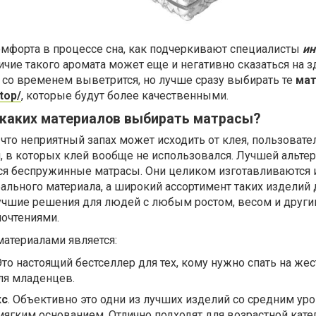
мфорта в процессе сна, как подчеркивают специалисты
ин
личие такого аромата может еще и негативно сказаться на 
х со временем выветрится, но лучше сразу выбирать те
ма
top/
, которые будут более качественными.
 каких материалов выбирать матрасы?
 что неприятный запах может исходить от клея, пользовате
я, в которых клей вообще не использовался. Лучшей альте
ся беспружинные матрасы. Они целиком изготавливаются 
рального материала, а широкий ассортимент таких изделий 
чшие решения для людей с любым ростом, весом и друг
очтениями.
атериалами является:
то настоящий бестселлер для тех, кому нужно спать на жес
для младенцев.
кс
. Объективно это одни из лучших изделий со средним ур
мягким основанием. Отлично подходят для возрастной кате