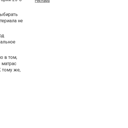
Реклама
выбирать
териала не
од
мальное
о в том,
 матрас
К тому же,