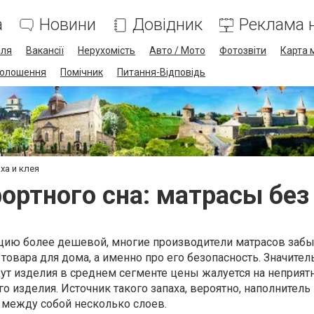
а
Новини
Довідник
Реклама н
лля
Вакансії
Нерухомість
Авто / Мото
Фотозвіти
Карта 
олошення
Помічник
Питання-Відповідь
ха и клея
ортного сна: матрасы без 
кцию более дешевой, многие производители матрасов заб
овара для дома, а именно про его безопасность. Значител
ут изделия в среднем сегменте цены жалуется на неприятн
о изделия. Источник такого запаха, вероятно, наполнитель
 между собой несколько слоев.