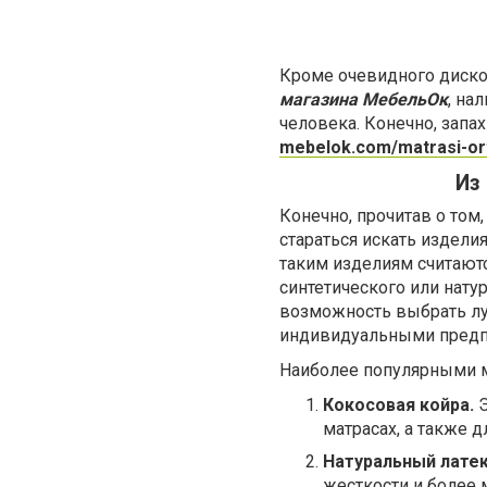
Кроме очевидного диско
магазина МебельОк
, на
человека. Конечно, запа
mebelok.com/matrasi-or
Из
Конечно, прочитав о том,
стараться искать издели
таким изделиям считают
синтетического или нату
возможность выбрать лу
индивидуальными предп
Наиболее популярными м
Кокосовая койра.
Э
матрасах, а также 
Натуральный лате
жесткости и более 