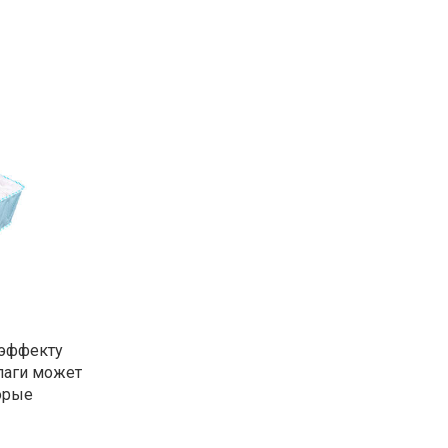
 эффекту
влаги может
орые