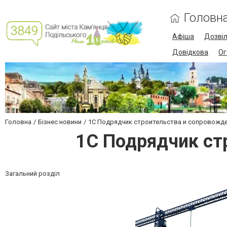
Головн
Афіша
Дозві
Довідкова
Ог
Головна
Бізнес новини
1С Подрядчик строительства и сопровожде
1С Подрядчик ст
Загальний розділ