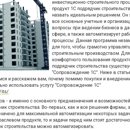
инвестиционно-строительного про
продукт 1С подрядчик строительст
назвать идеальным решением. Он 
все основные учетные и организа
вопросы при ведении бизнеса в д
сфере, а также автоматизирует раб
процессы. Данная программа неза
для того, чтобы грамотно управлят
строительным производством. Для
комфортного пользования продукт
подрядчик строительства существу
“Сопровождение 1С”. Ниже в стать
емся и расскажем вам, почему помимо покупки и внедрени
ьно использовать услугу “Сопровождение 1С”
/its/
.
нов - а именно с основного предназначения и возможносте
ик строительства. Во-первых, как и все решения фирмы, э
начено для максимальной автоматизации некоторых задач.
аслевом продукте, то и задачи перед ним стоят достаточно
к строительства можно автоматизировать: