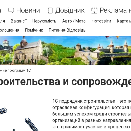
а
Новини
Довідник
Реклама н
лля
Вакансії
Нерухомість
Авто / Мото
Фотозвіти
Карта 
олошення
Помічник
Питання-Відповідь
ние программ 1С
роительства и сопровожд
1С подрядчик строительства - это 
отраслевая конфигурация
, которая
большим успехом среди строител
организаций в разных направлениях
кто принимает участие в процессах