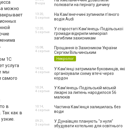
На Хмельниччині дозволили
цесса
Вчора
полювати на пернату дичину
ва можно
закрывает
13:20,
На Камʼянеччині зупинили п'яного
5 серпня
водія Audi
ционных
анной
12:20,
У старостаті Кам’янець-Подільської
5 серпня
очие
громади відкрили меморіал
загиблим захисникам
менима
ь
15:08,
Прощання із Захисником України
4 серпня
Сергієм Вільчинським
ом 1С
Некролог
ет услуга
14:52,
У Кам’янці затримали буковинців, які
е мы
4 серпня
організували схему втечі через
и самого
кордон
10:24,
У Кам’янець-Подільській міській
4 серпня
лікарні за липень народилося 56
малюків
й
то в
10:14,
Частина Кам'янця залишилась без
4 серпня
води
 Так как в
 узкие.
09:21,
У Дунаївцях планують "з нуля"
3 серпня
збудувати котельню для освітнього