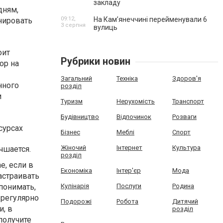
закладу
дням,
09:12,
На Камʼянеччині перейменували 6
нировать
3 серпня
вулиць
оит
Рубрики новин
ор на
Загальний
Техніка
Здоров'я
нного
розділ
и
Туризм
Нерухомість
Транспорт
Будівництво
Відпочинок
Розваги
сурсах
Бізнес
Меблі
Спорт
Жіночий
Інтернет
Культура
чшается.
розділ
е, если в
Економіка
Інтер'єр
Мода
астраивать
понимать,
Кулінарія
Послуги
Родина
 регулярно
Подорожі
Робота
Дитячий
и, в
розділ
получите