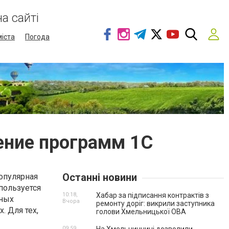
а сайті
міста
Погода
ение программ 1С
Останні новини
популярная
 пользуется
10:18,
Хабар за підписання контрактів з
ьных
Вчора
ремонту доріг: викрили заступника
. Для тех,
голови Хмельницької ОВА
09:59,