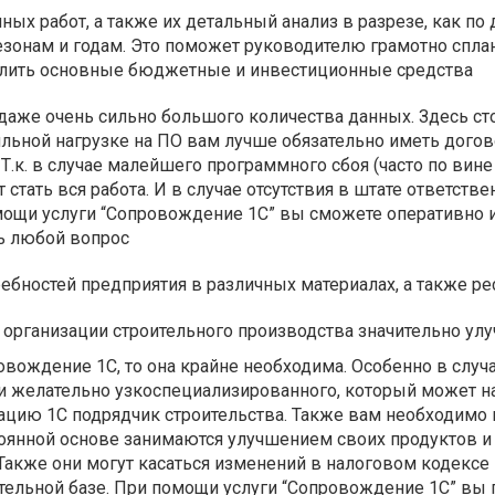
ных работ, а также их детальный анализ в разрезе, как по 
сезонам и годам. Это поможет руководителю грамотно спла
елить основные бюджетные и инвестиционные средства
даже очень сильно большого количества данных. Здесь ст
сильной нагрузке на ПО вам лучше обязательно иметь догов
Т.к. в случае малейшего программного сбоя (часто по вине
стать вся работа. И в случае отсутствия в штате ответстве
мощи услуги “Сопровождение 1С” вы сможете оперативно 
ь любой вопрос
бностей предприятия в различных материалах, а также ре
 организации строительного производства значительно улу
овождение 1С, то она крайне необходима. Особенно в случа
 и желательно узкоспециализированного, который может н
ацию 1С подрядчик строительства. Также вам необходимо 
тоянной основе занимаются улучшением своих продуктов и
акже они могут касаться изменений в налоговом кодексе 
тельной базе. При помощи услуги “Сопровождение 1С” вы 