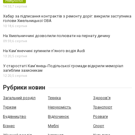
Некролог
14:53,
7 серпня
Хабар за підписання контрактів з ремонту доріг: викрили заступника
голови Хмельницької ОВА
10:18,
6 серпня
На Хмельниччині дозволили полювати на пернату дичину
09:59,
6 серпня
На Камʼянеччині зупинили п'яного водія Audi
13:20,
5 серпня
У старостаті Кам’янець-Подільської громади відкрили меморіал
загиблим захисникам
12:20,
5 серпня
Рубрики новин
Загальний розділ
Техніка
Здоров'я
Туризм
Нерухомість
Транспорт
Будівництво
Відпочинок
Розваги
Бізнес
Меблі
Спорт