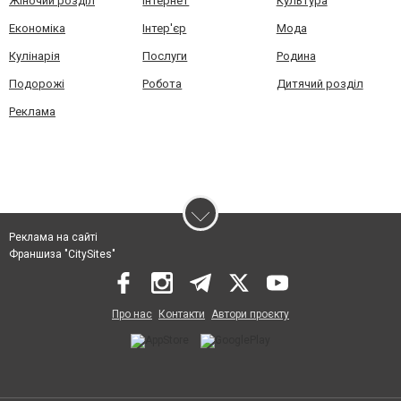
Жіночий розділ
Інтернет
Культура
Економіка
Інтер'єр
Мода
Кулінарія
Послуги
Родина
Подорожі
Робота
Дитячий розділ
Реклама
Реклама на сайті
Франшиза "CitySites"
Про нас
Контакти
Автори проєкту