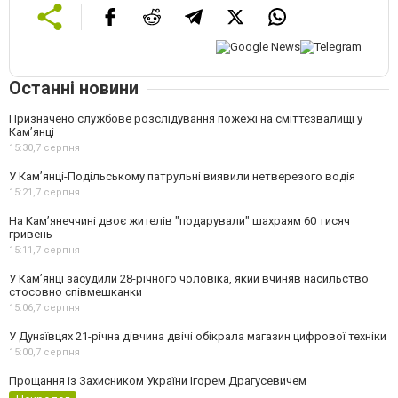
Останні новини
Призначено службове розслідування пожежі на сміттєзвалищі у
Кам’янці
15:30,
7 серпня
У Кам’янці-Подільському патрульні виявили нетверезого водія
15:21,
7 серпня
На Камʼянеччині двоє жителів "подарували" шахраям 60 тисяч
гривень
15:11,
7 серпня
У Камʼянці засудили 28-річного чоловіка, який вчиняв насильство
стосовно співмешканки
15:06,
7 серпня
У Дунаївцях 21-річна дівчина двічі обікрала магазин цифрової техніки
15:00,
7 серпня
Прощання із Захисником України Ігорем Драгусевичем