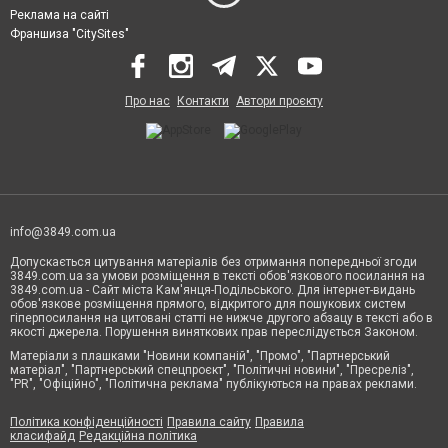
Реклама на сайті
Франшиза "CitySites"
Про нас
Контакти
Автори проєкту
info@3849.com.ua
Допускається цитування матеріалів без отримання попередньої згоди
3849.com.ua за умови розміщення в тексті обов'язкового посилання на
3849.com.ua - Сайт міста Кам'янця-Подільського. Для інтернет-видань
обов'язкове розміщення прямого, відкритого для пошукових систем
гіперпосилання на цитовані статті не нижче другого абзацу в тексті або в
якості джерела. Порушення виняткових прав переслідується Законом.
Матеріали з плашками "Новини компаній", "Промо", "Партнерський
матеріал", "Партнерський спецпроєкт", "Політичні новини", "Пресреліз",
"PR", "Офіційно", "Політична реклама" публікуються на правах реклами.
Політика конфіденційності
Правила сайту
Правила
класифайд
Редакційна політика