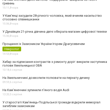
гривень
15:11,
Вчора
У Камʼянці засудили 28-річного чоловіка, який вчиняв насильство
стосовно співмешканки
15:06,
Вчора
У Дунаївцях 21-річна дівчина двічі обікрала магазин цифрової техніки
15:00,
Вчора
Прощання із Захисником України Ігорем Драгусевичем
Некролог
14:53,
Вчора
Хабар за підписання контрактів з ремонту доріг: викрили заступника
голови Хмельницької ОВА
10:18,
6 серпня
На Хмельниччині дозволили полювати на пернату дичину
09:59,
6 серпня
На Камʼянеччині зупинили п'яного водія Audi
13:20,
5 серпня
У старостаті Кам’янець-Подільської громади відкрили меморіал
загиблим захисникам