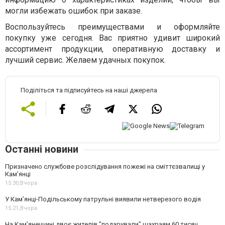
могли избежать ошибок при заказе.
Воспользуйтесь преимуществами и оформляйте
покупку уже сегодня. Вас приятно удивит широкий
ассортимент продукции, оперативную доставку и
лучший сервис. Желаем удачных покупок.
Поділіться та підписуйтесь на наші джерела
Останні новини
Призначено службове розслідування пожежі на сміттєзвалищі у
Кам’янці
15:30,
Вчора
У Кам’янці-Подільському патрульні виявили нетверезого водія
15:21,
Вчора
На Камʼянеччині двоє жителів "подарували" шахраям 60 тисяч