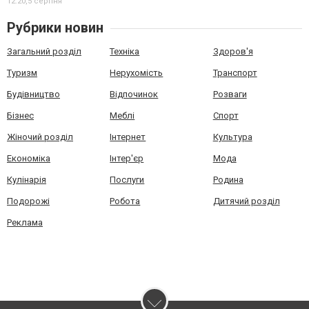
12:20,
5 серпня
Рубрики новин
Загальний розділ
Техніка
Здоров'я
Туризм
Нерухомість
Транспорт
Будівництво
Відпочинок
Розваги
Бізнес
Меблі
Спорт
Жіночий розділ
Інтернет
Культура
Економіка
Інтер'єр
Мода
Кулінарія
Послуги
Родина
Подорожі
Робота
Дитячий розділ
Реклама