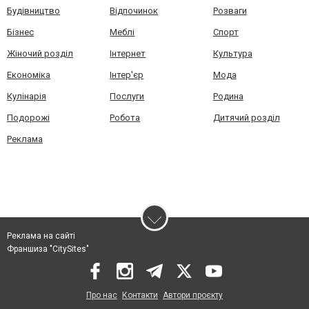
Будівництво
Відпочинок
Розваги
Бізнес
Меблі
Спорт
Жіночий розділ
Інтернет
Культура
Економіка
Інтер'єр
Мода
Кулінарія
Послуги
Родина
Подорожі
Робота
Дитячий розділ
Реклама
Реклама на сайті
Франшиза "CitySites"
Про нас
Контакти
Автори проєкту