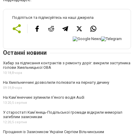
Поділіться та підписуйтесь на наші джерела
Останні новини
Хабар за підписання контрактів з ремонту доріг: викрили заступника
голови Хмельницької ОВА
10:18,
Вчора
На Хмельниччині дозволили полювати на пернату дичину
09:59,
Вчора
На Камʼянеччині зупинили п'яного водія Audi
13:20,
5 серпня
У старостаті Кам’янець-Подільської громади відкрили меморіал
загиблим захисникам
12:20,
5 серпня
Прощання із Захисником України Сергієм Вільчинським