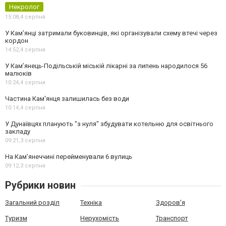
Некролог
15:08,
4 серпня
У Кам’янці затримали буковинців, які організували схему втечі через
кордон
14:52,
4 серпня
У Кам’янець-Подільській міській лікарні за липень народилося 56
малюків
10:24,
4 серпня
Частина Кам'янця залишилась без води
10:14,
4 серпня
У Дунаївцях планують "з нуля" збудувати котельню для освітнього
закладу
09:21,
3 серпня
На Камʼянеччині перейменували 6 вулиць
09:12,
3 серпня
Рубрики новин
Загальний розділ
Техніка
Здоров'я
Туризм
Нерухомість
Транспорт