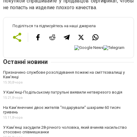
покупкой спрашивайте у продавцов сертификат, чтобы
не попасть на изделие плохого качества.
Поділіться та підписуйтесь на наші джерела
Останні новини
Призначено службове розслідування пожежі на сміттєзвалищі у
Кам’янці
15:30,
Вчора
У Кам’янці-Подільському патрульні виявили нетверезого водія
15:21,
Вчора
На Камʼянеччині двоє жителів "подарували" шахраям 60 тисяч
гривень
15:11,
Вчора
У Камʼянці засудили 28-річного чоловіка, який вчиняв насильство
стосовно співмешканки