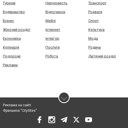
Туризм
Нерухомість
Транспорт
Будівництво
Відпочинок
Розваги
Бізнес
Меблі
Спорт
Жіночий розділ
Інтернет
Культура
Економіка
Інтер'єр
Мода
Кулінарія
Послуги
Родина
Подорожі
Робота
Дитячий розділ
Реклама
Реклама на сайті
Франшиза "CitySites"