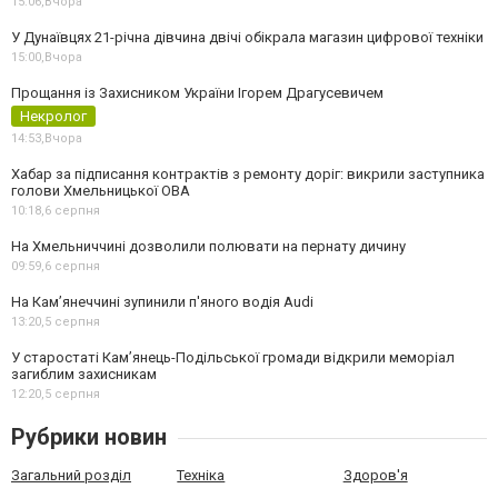
15:06,
Вчора
У Дунаївцях 21-річна дівчина двічі обікрала магазин цифрової техніки
15:00,
Вчора
Прощання із Захисником України Ігорем Драгусевичем
Некролог
14:53,
Вчора
Хабар за підписання контрактів з ремонту доріг: викрили заступника
голови Хмельницької ОВА
10:18,
6 серпня
На Хмельниччині дозволили полювати на пернату дичину
09:59,
6 серпня
На Камʼянеччині зупинили п'яного водія Audi
13:20,
5 серпня
У старостаті Кам’янець-Подільської громади відкрили меморіал
загиблим захисникам
12:20,
5 серпня
Рубрики новин
Загальний розділ
Техніка
Здоров'я