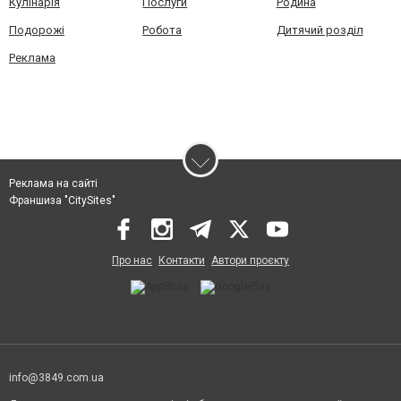
Кулінарія
Послуги
Родина
Подорожі
Робота
Дитячий розділ
Реклама
Реклама на сайті
Франшиза "CitySites"
Про нас
Контакти
Автори проєкту
info@3849.com.ua