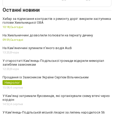
Останні новини
Хабар за підписання контрактів з ремонту доріг: викрили заступника
голови Хмельницької ОВА
10:18,
Сьогодні
На Хмельниччині дозволили полювати на пернату дичину
09:59,
Сьогодні
На Камʼянеччині зупинили п'яного водія Audi
13:20,
Вчора
У старостаті Кам’янець-Подільської громади відкрили меморіал
загиблим захисникам
12:20,
Вчора
Прощання із Захисником України Сергієм Вільчинським
Некролог
15:08,
4 серпня
У Кам’янці затримали буковинців, які організували схему втечі через
кордон
14:52,
4 серпня
У Кам’янець-Подільській міській лікарні за липень народилося 56