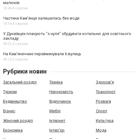
малюків
10:24,
4 серпня
Частина Кам'янця залишилась без води
10:14,
4 серпня
У Дунаївцях планують "з нуля" збудувати котельню для освітнього
закладу
09:21,
3 серпня
На Камʼянеччині перейменували 6 вулиць
09:12,
3 серпня
Рубрики новин
Загальний розділ
Техніка
Здоров'я
Туризм
Нерухомість
Транспорт
Будівництво
Відпочинок
Розваги
Бізнес
Меблі
Спорт
Жіночий розділ
Інтернет
Культура
Економіка
Інтер'єр
Мода