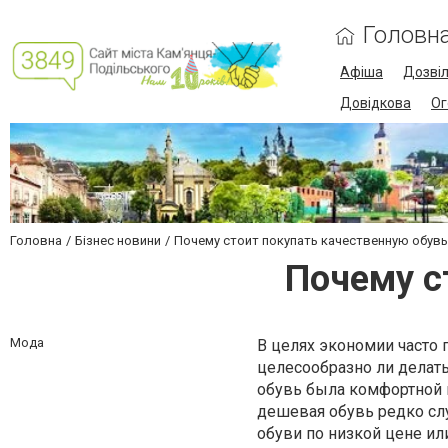
Головн
Афіша
Дозві
Довідкова
Ог
Головна
Бізнес новини
Почему стоит покупать качественную обув
Почему с
Мода
В целях экономии часто 
целесообразно ли делат
обувь была комфортной и
дешевая обувь редко слу
обуви по низкой цене ил