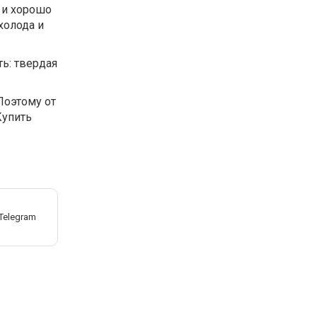
 и хорошо
холода и
ть: твердая
Поэтому от
Купить