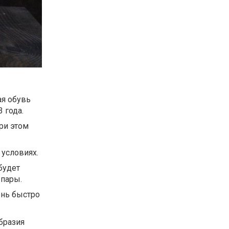
ая обувь
 года.
ри этом
условиях.
будет
 пары.
ень быстро
бразия