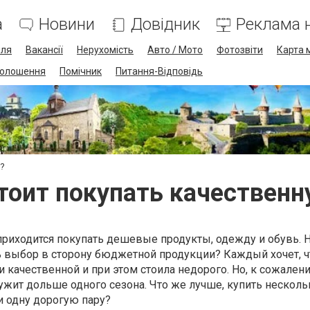
а
Новини
Довідник
Реклама н
лля
Вакансії
Нерухомість
Авто / Мото
Фотозвіти
Карта 
олошення
Помічник
Питання-Відповідь
ь?
тоит покупать качественн
приходится покупать дешевые продукты, одежду и обувь. 
ь выбор в сторону бюджетной продукции? Каждый хочет, 
 качественной и при этом стоила недорого. Но, к сожален
жит дольше одного сезона. Что же лучше, купить несколь
и одну дорогую пару?