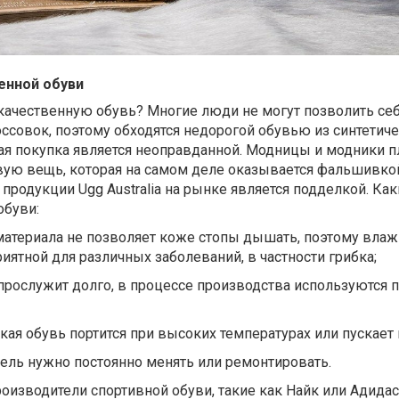
енной обуви
качественную обувь? Многие люди не могут позволить себ
ссовок, поэтому обходятся недорогой обувью из синтетич
кая покупка является неоправданной. Модницы и модники п
вую вещь, которая на самом деле оказывается фальшивкой
ь продукции Ugg Australia на рынке является подделкой. Ка
обуви:
материала не позволяет коже стопы дышать, поэтому влаж
риятной для различных заболеваний, в частности грибка;
прослужит долго, в процессе производства используются 
акая обувь портится при высоких температурах или пускает 
ель нужно постоянно менять или ремонтировать.
изводители спортивной обуви, такие как Найк или Адидас