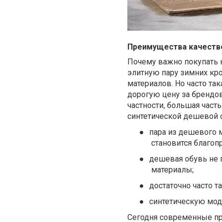
Преимущества качеств
Почему важно покупать 
элитную пару зимних кро
материалов. Но часто та
дорогую цену за брендо
частности, большая част
синтетической дешевой 
●
пара из дешевого 
становится благоп
●
дешевая обувь не 
материалы;
●
достаточно часто т
●
синтетическую мод
Сегодня современные про