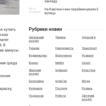
закладу
09:12,
На Камʼянеччині перейменували 6
3 серпня
вулиць
Рубрики новин
е купить
еских
Загальний
Техніка
Здоров'я
латят
розділ
. В
Туризм
Нерухомість
Транспорт
кие минусы
Будівництво
Відпочинок
Розваги
ная среда
Бізнес
Меблі
Спорт
Жіночий
Інтернет
Культура
розділ
плохие
Економіка
Інтер'єр
Мода
краску;
Кулінарія
Послуги
Родина
Подорожі
Робота
Дитячий
розділ