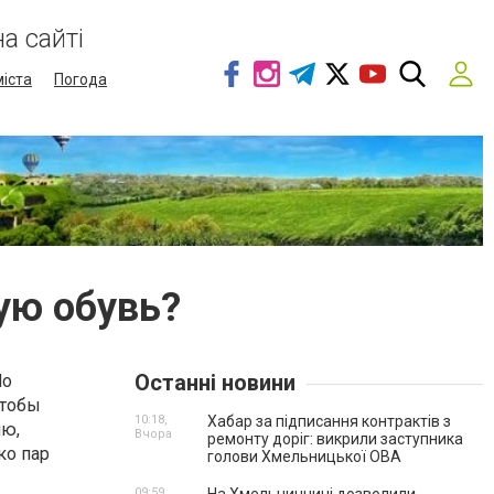
а сайті
міста
Погода
ую обувь?
Останні новини
Но
чтобы
10:18,
Хабар за підписання контрактів з
ию,
Вчора
ремонту доріг: викрили заступника
ко пар
голови Хмельницької ОВА
09:59,