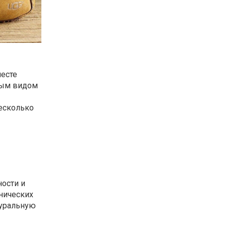
есте
рным видом
Несколько
ости и
нических
туральную