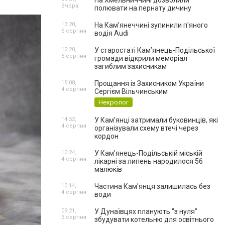
На Хмельниччині дозволили
Вчора
полювати на пернату дичину
13:20,
На Камʼянеччині зупинили п'яного
5 серпня
водія Audi
12:20,
У старостаті Кам’янець-Подільської
5 серпня
громади відкрили меморіал
загиблим захисникам
15:08,
Прощання із Захисником України
4 серпня
Сергієм Вільчинським
Некролог
14:52,
У Кам’янці затримали буковинців, які
4 серпня
організували схему втечі через
кордон
10:24,
У Кам’янець-Подільській міській
4 серпня
лікарні за липень народилося 56
малюків
10:14,
Частина Кам'янця залишилась без
4 серпня
води
09:21,
У Дунаївцях планують "з нуля"
3 серпня
збудувати котельню для освітнього