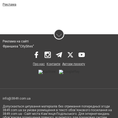
Реклама
Реклама на сайті
Франшиза "CitySites"
Про нас
Контакти
Автори проєкту
info@3849.com.ua
Допускається цитування матеріалів без отримання попередньої згоди
3849.com.ua за умови розміщення в тексті обов'язкового посилання на
3849.com.ua - Сайт міста Кам'янця-Подільського. Для інтернет-видань
обов'язкове розміщення прямого, відкритого для пошукових систем