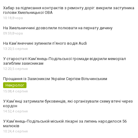
Хабар за підписання контрактів з ремонту доріг: викрили заступника
голови Хмельницької ОВА
10:18,
Вчора
На Хмельниччині дозволили полювати на пернату дичину
09:59,
Вчора
На Камʼянеччині зупинили п'яного водія Audi
13:20,
5 серпня
У старостаті Кам’янець-Подільської громади відкрили меморіал
загиблим захисникам
12:20,
5 серпня
Прощання із Захисником України Сергієм Вільчинським
Некролог
15:08,
4 серпня
У Кам’янці затримали буковинців, які організували схему втечі через
кордон
14:52,
4 серпня
У Кам’янець-Подільській міській лікарні за липень народилося 56
малюків
10:24,
4 серпня