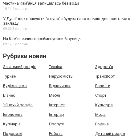
Частина Кам'янця залишилась без води
10:14,
4 серпня
У Дунаївцях планують "з нуля" збудувати котельню для освітнього
закладу
09:21,
3 серпня
На Камʼянеччині перейменували 6 вулиць
09:12,
3 серпня
Рубрики новин
Загальний розділ
Техніка
Здоров'я
Туризм
Нерухомість
Транспорт
Будівництво
Відпочинок
Розваги
Бізнес
Меблі
Спорт
Жіночий розділ
Інтернет
Культура
Економіка
Інтер'єр
Мода
Кулінарія
Послуги
Родина
Подорожі
Робота
Дитячий розділ