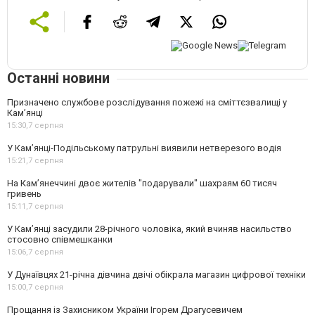
Останні новини
Призначено службове розслідування пожежі на сміттєзвалищі у
Кам’янці
15:30,
7 серпня
У Кам’янці-Подільському патрульні виявили нетверезого водія
15:21,
7 серпня
На Камʼянеччині двоє жителів "подарували" шахраям 60 тисяч
гривень
15:11,
7 серпня
У Камʼянці засудили 28-річного чоловіка, який вчиняв насильство
стосовно співмешканки
15:06,
7 серпня
У Дунаївцях 21-річна дівчина двічі обікрала магазин цифрової техніки
15:00,
7 серпня
Прощання із Захисником України Ігорем Драгусевичем