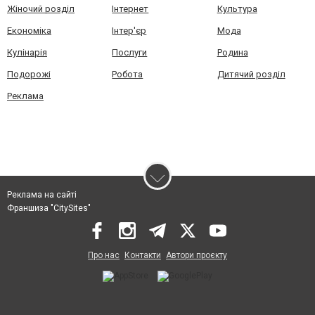
Жіночий розділ
Інтернет
Культура
Економіка
Інтер'єр
Мода
Кулінарія
Послуги
Родина
Подорожі
Робота
Дитячий розділ
Реклама
Реклама на сайті
Франшиза "CitySites"
Про нас
Контакти
Автори проєкту