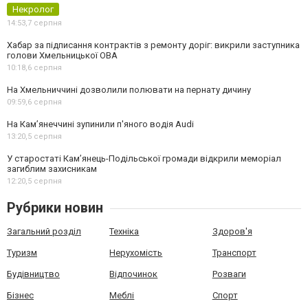
Некролог
14:53,
7 серпня
Хабар за підписання контрактів з ремонту доріг: викрили заступника
голови Хмельницької ОВА
10:18,
6 серпня
На Хмельниччині дозволили полювати на пернату дичину
09:59,
6 серпня
На Камʼянеччині зупинили п'яного водія Audi
13:20,
5 серпня
У старостаті Кам’янець-Подільської громади відкрили меморіал
загиблим захисникам
12:20,
5 серпня
Рубрики новин
Загальний розділ
Техніка
Здоров'я
Туризм
Нерухомість
Транспорт
Будівництво
Відпочинок
Розваги
Бізнес
Меблі
Спорт