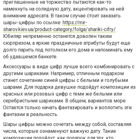
приглашенные на торжество пытаются как-то
намекнуть на солидную дату, акцентировать на ней
внимание адресата. В таком случае стоит заказать
шары-цифры по ссылке:
https://mir-
sharov.kiev.ua/product-category/folga/shariki-cifry/
.
Юбиляр непременно останется доволен таким
сюрпризом, а яркие праздничные атрибуты будут еще
долго парить под потолком его дома и напоминать ему
об удавшемся банкете.
Аксессуары в виде цифр лучше всего комбинировать с
другими шариками. Например, отличным подарком
станет сочетание синей цифры с белыми и голубыми
шарами. Для подарка девушке подойдут композиции из
красных или розовых цифр с теми же белыми или
серебристыми шариками. В общем, вариантов море.
Остается только начать фантазировать и воплотить эти
фантазии в реальность.
Шары цифры можно сочетать между собой, составляя
числа, которые ознаменуют важную дату. Такие
композиции подойдут, как подарок для тех, кто