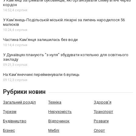
У Кам’янці затримали буковинців, які організували схему втечі через
кордон
14:52,
4 серпня
У Кам’янець-Подільській міській лікарні за липень народилося 56
малюків
10:24,
4 серпня
Частина Кам'янця залишилась без води
10:14,
4 серпня
У Дунаївцях планують "з нуля" збудувати котельню для освітнього
закладу
09:21,
3 серпня
На Камʼянеччині перейменували 6 вулиць
09:12,
3 серпня
Рубрики новин
Загальний розділ
Техніка
Здоров'я
Туризм
Нерухомість
Транспорт
Будівництво
Відпочинок
Розваги
Бізнес
Меблі
Спорт