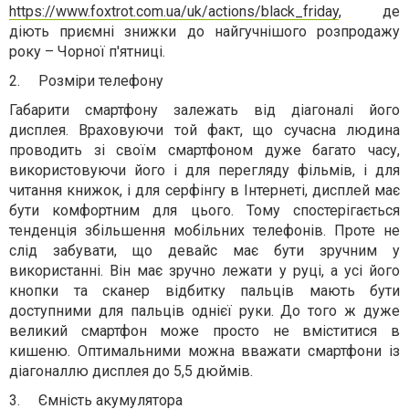
https://www.foxtrot.com.ua/uk/actions/black_friday
, де
діють приємні знижки до найгучнішого розпродажу
року – Чорної п'ятниці.
2.
Розміри телефону
Габарити смартфону залежать від діагоналі його
дисплея. Враховуючи той факт, що сучасна людина
проводить зі своїм смартфоном дуже багато часу,
використовуючи його і для перегляду фільмів, і для
читання книжок, і для серфінгу в Інтернеті, дисплей має
бути комфортним для цього. Тому спостерігається
тенденція збільшення мобільних телефонів. Проте не
слід забувати, що девайс має бути зручним у
використанні. Він має зручно лежати у руці, а усі його
кнопки та сканер відбитку пальців мають бути
доступними для пальців однієї руки. До того ж дуже
великий смартфон може просто не вміститися в
кишеню. Оптимальними можна вважати смартфони із
діагоналлю дисплея до 5,5 дюймів.
3.
Ємність акумулятора