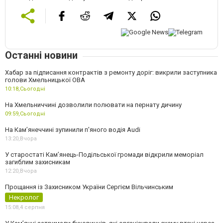
Останні новини
Хабар за підписання контрактів з ремонту доріг: викрили заступника
голови Хмельницької ОВА
10:18,
Сьогодні
На Хмельниччині дозволили полювати на пернату дичину
09:59,
Сьогодні
На Камʼянеччині зупинили п'яного водія Audi
13:20,
Вчора
У старостаті Кам’янець-Подільської громади відкрили меморіал
загиблим захисникам
12:20,
Вчора
Прощання із Захисником України Сергієм Вільчинським
Некролог
15:08,
4 серпня