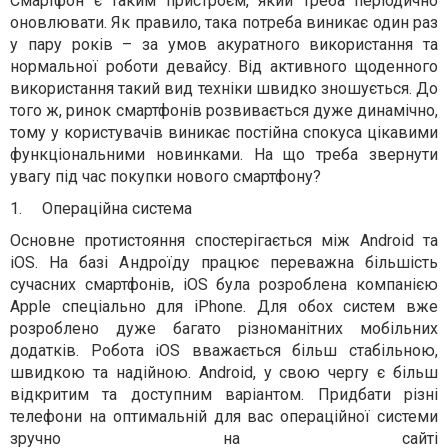
Смартфон є таким пристроєм, який треба періодично
оновлювати. Як правило, така потреба виникає один раз
у пару років – за умов акуратного використання та
нормальної роботи девайсу. Від активного щоденного
використання такий вид техніки швидко зношується. До
того ж, ринок смартфонів розвивається дуже динамічно,
тому у користувачів виникає постійна спокуса цікавими
функціональними новинками. На що треба звернути
увагу під час покупки нового смартфону?
1.
Операційна система
Основне протистояння спостерігається між Android та
iOS. На базі Андроїду працює переважна більшість
сучасних смартфонів, iOS була розроблена компанією
Apple спеціально для iPhone. Для обох систем вже
розроблено дуже багато різноманітних мобільних
додатків. Робота iOS вважається більш стабільною,
швидкою та надійною. Android, у свою чергу є більш
відкритим та доступним варіантом. Придбати різні
телефони на оптимальній для вас операційної системи
зручно на сайті