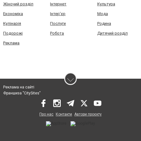
Жіночий розділ
Інтернет
Культура
Економіка
Інтер'єр
Мода
Кулінарія
Послуги
Родина
Подорожі
Робота
Дитячий розділ
Реклама
Реклама на сайті
Франшиза "CitySites"
Про нас
Контакти
Автори проєкту