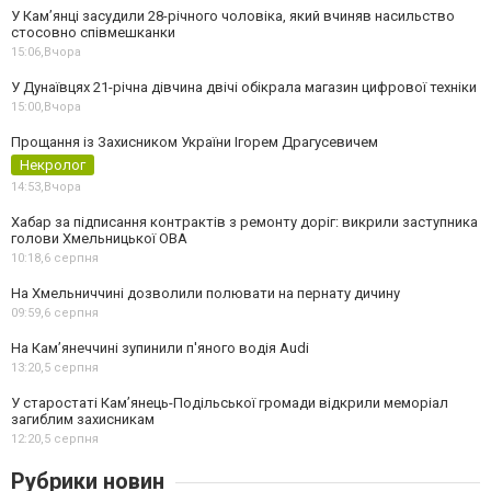
У Камʼянці засудили 28-річного чоловіка, який вчиняв насильство
стосовно співмешканки
15:06,
Вчора
У Дунаївцях 21-річна дівчина двічі обікрала магазин цифрової техніки
15:00,
Вчора
Прощання із Захисником України Ігорем Драгусевичем
Некролог
14:53,
Вчора
Хабар за підписання контрактів з ремонту доріг: викрили заступника
голови Хмельницької ОВА
10:18,
6 серпня
На Хмельниччині дозволили полювати на пернату дичину
09:59,
6 серпня
На Камʼянеччині зупинили п'яного водія Audi
13:20,
5 серпня
У старостаті Кам’янець-Подільської громади відкрили меморіал
загиблим захисникам
12:20,
5 серпня
Рубрики новин