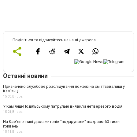
Поділіться та підписуйтесь на наші джерела
Останні новини
Призначено службове розслідування пожежі на сміттєзвалищі у
Кам’янці
15:30,
Вчора
У Кам’янці-Подільському патрульні виявили нетверезого водія
15:21,
Вчора
На Камʼянеччині двоє жителів "подарували" шахраям 60 тисяч
гривень
15:11,
Вчора