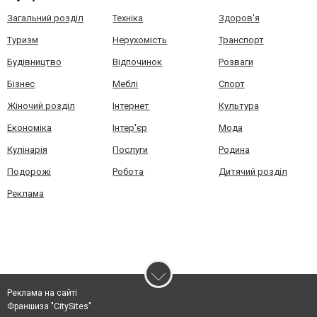
Загальний розділ
Техніка
Здоров'я
Туризм
Нерухомість
Транспорт
Будівництво
Відпочинок
Розваги
Бізнес
Меблі
Спорт
Жіночий розділ
Інтернет
Культура
Економіка
Інтер'єр
Мода
Кулінарія
Послуги
Родина
Подорожі
Робота
Дитячий розділ
Реклама
Реклама на сайті
Франшиза "CitySites"