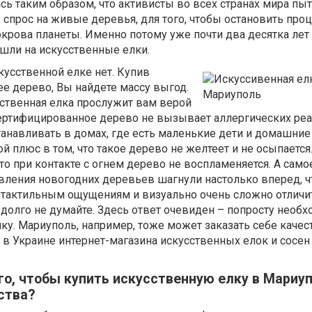
сь таким образом, что активисты во всех странах мира пы
прос на живые деревья, для того, чтобы остановить про
крова планеты. Именно потому уже почти два десятка лет
шли на искусственные елки.
скусственной елке нет. Купив
е дерево, Вы найдете массу выгод.
сственная елка прослужит вам верой
Сертифицированное дерево не вызывает аллергических реак
станавливать в домах, где есть маленькие дети и домашние
 плюс в том, что такое дерево не желтеет и не осыпается
то при контакте с огнем дерево не воспламеняется. А само
товления новогодних деревьев шагнули настолько вперед, 
о тактильным ощущениям и визуально очень сложно отличи
долго не думайте. Здесь ответ очевиден – попросту необ
ку. Мариуполь, например, тоже может заказать себе каче
 в Украине интернет-магазина искусственных елок и сосен
го, чтобы купить искусственную елку в Мариуп
ства?