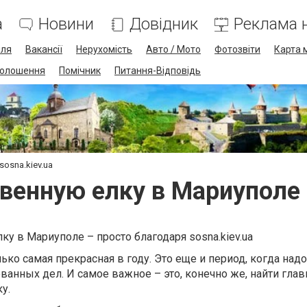
а
Новини
Довідник
Реклама н
лля
Вакансії
Нерухомість
Авто / Мото
Фотозвіти
Карта 
олошення
Помічник
Питання-Відповідь
osna.kiev.ua
венную елку в Мариуполе н
ку в Мариуполе – просто благодаря sosna.kiev.ua
ько самая прекрасная в году. Это еще и период, когда надо
ванных дел. И самое важное – это, конечно же, найти гла
у.