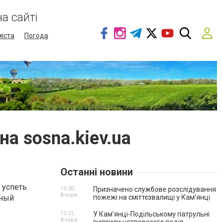
а сайті
міста
Погода
а sosna.kiev.ua
Останні новини
 успеть
15:30,
Призначено службове розслідування
Вчора
вный
пожежі на сміттєзвалищі у Кам’янці
15:21,
У Кам’янці-Подільському патрульні
Вчора