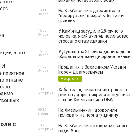
виявили нетверезого водія
таются
цесс
15:11,
На Камʼянеччині двоє жителів
Вчора
"подарували" шахраям 60 тисяч
гривень
15:06,
У Камʼянці засудили 28-річного
Вчора
чоловіка, який вчиняв насильство
стосовно співмешканки
15:00,
У Дунаївцях 21-річна дівчина двічі
ций, а это
Вчора
обікрала магазин цифрової техніки
. И
14:53,
Прощання із Захисником України
Вчора
Ігорем Драгусевичем
е приятное
Некролог
что отныне
ть от
10:18,
Хабар за підписання контрактів з
ходимо
6 серпня
ремонту доріг: викрили заступника
голови Хмельницької ОВА
ственных
09:59,
На Хмельниччині дозволили
6 серпня
полювати на пернату дичину
оле с
13:20,
На Камʼянеччині зупинили п'яного
5 серпня
водія Audi