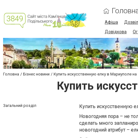
Головн
Афіша
Дозві
Довідкова
Ог
Головна
Бізнес новини
Купить искусственную елку в Мариуполе на s
Купить искусст
Загальний розділ
Купить искусственную ел
Новогодняя пора – не тол
сделать много запланиро
новогодний атрибут – елк