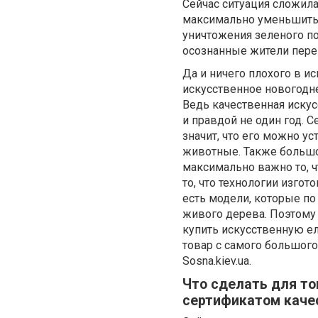
Сейчас ситуация сложила
максимально уменьшить с
уничтожения зеленого по
осознанные жители пере
Да и ничего плохого в и
искусственное новогодне
Ведь качественная иску
и правдой не один год. 
значит, что его можно у
животные. Также большой
максимально важно то, ч
то, что технологии изго
есть модели, которые п
живого дерева. Поэтому 
купить искусственную ел
товар с самого большого
Sosna.kiev.ua.
Что сделать для то
сертификатом каче