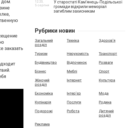
 дом.
12:20,
У старостаті Кам’янець-Подільської
5 серпня
громади відкрили меморіал
азине
загиблим захисникам
ылке,
ственную
Рубрики новин
осещение
Загальний
Техніка
Здоров'я
но
розділ
же заказать
Туризм
Нерухомість
Транспорт
Будівництво
Відпочинок
Розваги
одходит
твий.
Бізнес
Меблі
Спорт
ебя
Жіночий
Інтернет
Культура
розділ
Економіка
Інтер'єр
Мода
Кулінарія
Послуги
Родина
Подорожі
Робота
Дитячий
розділ
Реклама