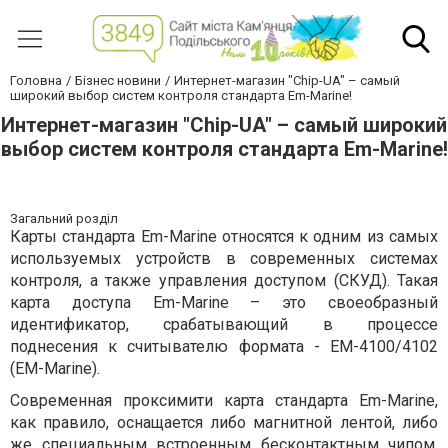
Головна
Бізнес новини
Интернет-магазин "Chip-UA" – самый
широкий выбор систем контроля стандарта Em-Marine!
Интернет-магазин "Chip-UA" – самый широкий
выбор систем контроля стандарта Em-Marine!
Загальний розділ
Карты стандарта Em-Marine относятся к одним из самых
используемых устройств в современных системах
контроля, а также управления доступом (СКУД). Такая
карта доступа Em-Marine – это своеобразный
идентификатор, срабатывающий в процессе
поднесения к считывателю формата - EM-4100/4102
(EM-Marine).
Современная проксимити карта стандарта Em-Marine,
как правило, оснащается либо магнитной лентой, либо
же специальным встроенным бесконтактным чипом.