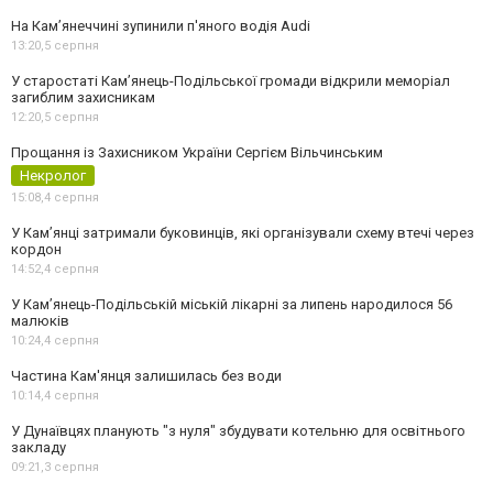
На Камʼянеччині зупинили п'яного водія Audi
13:20,
5 серпня
У старостаті Кам’янець-Подільської громади відкрили меморіал
загиблим захисникам
12:20,
5 серпня
Прощання із Захисником України Сергієм Вільчинським
Некролог
15:08,
4 серпня
У Кам’янці затримали буковинців, які організували схему втечі через
кордон
14:52,
4 серпня
У Кам’янець-Подільській міській лікарні за липень народилося 56
малюків
10:24,
4 серпня
Частина Кам'янця залишилась без води
10:14,
4 серпня
У Дунаївцях планують "з нуля" збудувати котельню для освітнього
закладу
09:21,
3 серпня