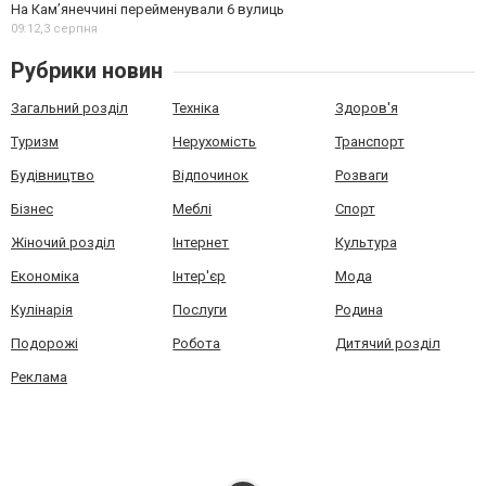
На Камʼянеччині перейменували 6 вулиць
09:12,
3 серпня
Рубрики новин
Загальний розділ
Техніка
Здоров'я
Туризм
Нерухомість
Транспорт
Будівництво
Відпочинок
Розваги
Бізнес
Меблі
Спорт
Жіночий розділ
Інтернет
Культура
Економіка
Інтер'єр
Мода
Кулінарія
Послуги
Родина
Подорожі
Робота
Дитячий розділ
Реклама