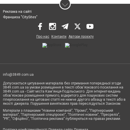
Реклама на сайті
Франшиза "CitySites"
Про нас
Контакти
Автори проєкту
info@3849.com.ua
Допускається цитування матеріалів без отримання попередньої згоди
3849.com.ua за умови розміщення в тексті обов'язкового посилання на
3849.com.ua - Сайт міста Кам'янця-Подільського. Для інтернет-видань
обов'язкове розміщення прямого, відкритого для пошукових систем
гіперпосилання на цитовані статті не нижче другого абзацу в тексті або в
якості джерела. Порушення виняткових прав переслідується Законом.
Матеріали з плашками "Новини компаній", "Промо", "Партнерський
матеріал", "Партнерський спецпроєкт", "Політичні новини", "Пресреліз",
"PR", "Офіційно", "Політична реклама" публікуються на правах реклами.
Політика конфіденційності
Правила сайту
Правила