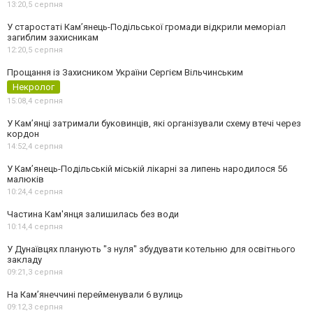
13:20,
5 серпня
У старостаті Кам’янець-Подільської громади відкрили меморіал
загиблим захисникам
12:20,
5 серпня
Прощання із Захисником України Сергієм Вільчинським
Некролог
15:08,
4 серпня
У Кам’янці затримали буковинців, які організували схему втечі через
кордон
14:52,
4 серпня
У Кам’янець-Подільській міській лікарні за липень народилося 56
малюків
10:24,
4 серпня
Частина Кам'янця залишилась без води
10:14,
4 серпня
У Дунаївцях планують "з нуля" збудувати котельню для освітнього
закладу
09:21,
3 серпня
На Камʼянеччині перейменували 6 вулиць
09:12,
3 серпня