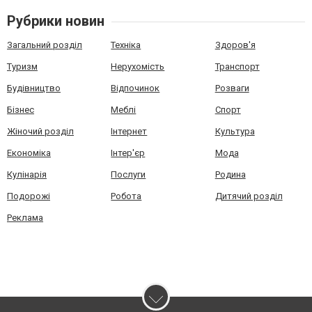
Рубрики новин
Загальний розділ
Техніка
Здоров'я
Туризм
Нерухомість
Транспорт
Будівництво
Відпочинок
Розваги
Бізнес
Меблі
Спорт
Жіночий розділ
Інтернет
Культура
Економіка
Інтер'єр
Мода
Кулінарія
Послуги
Родина
Подорожі
Робота
Дитячий розділ
Реклама