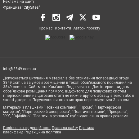
Реклама на сайті
Франшиза "CitySites"
Про нас
Контакти
Автори проєкту
info@3849.com.ua
Допускається цитування матеріалів без отримання попередньої згоди
3849.com.ua за умови розміщення в тексті обов'язкового посилання на
3849.com.ua - Сайт міста Кам'янця-Подільського. Для інтернет-видань
обов'язкове розміщення прямого, відкритого для пошукових систем
гіперпосилання на цитовані статті не нижче другого абзацу в тексті або в
якості джерела. Порушення виняткових прав переслідується Законом.
Матеріали з плашками "Новини компаній", "Промо", "Партнерський
матеріал", "Партнерський спецпроєкт", "Політичні новини", "Пресреліз",
"PR", "Офіційно", "Політична реклама" публікуються на правах реклами.
Політика конфіденційності
Правила сайту
Правила
класифайд
Редакційна політика