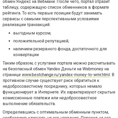
обмен Яндекс на Вебмани. После чего, портал отразит
таблицу, содержащую список обменников в формате
рейтинга. То есть первые позиции будут занимать
сервисы с самыми перспективными условиями
реализации транзакций:
выгодным курсом;
положительной репутацией;
наличием резервного фонда, достаточного для
конвертации.
Таким образом, с услугами портала можно рассчитывать
на безопасный обмен Yandex Деньги на Webmoney на
странице
www.bestchange.ru/yandex-money-to-wmr.html
. В
противном случае существует риск обратиться к
недобросовестному посреднику, которых немало
функционирует в Интернете. Их характеризуют скрытые
комиссионные платежи или недобросовестное
выполнение обязательств.
Определившись с оптимальным обменным пунктом,
необходимо кликнуть на его название. Переход на его