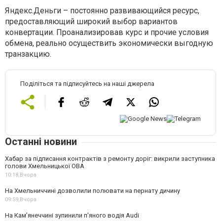
Яндекс.Деньги – постоянно развивающийся ресурс,
предоставляющий широкий выбор вариантов
конвертации. Проанализировав курс и прочие условия
обмена, реально осуществить экономически выгодную
транзакцию.
Поділіться та підписуйтесь на наші джерела
Останні новини
Хабар за підписання контрактів з ремонту доріг: викрили заступника
голови Хмельницької ОВА
10:18,
Вчора
На Хмельниччині дозволили полювати на пернату дичину
09:59,
Вчора
На Камʼянеччині зупинили п'яного водія Audi