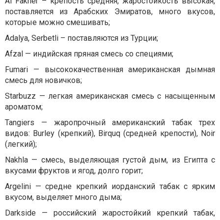
Al
Fakher
– крепость средняя, жаростойкость высокая,
поставляется из Арабских Эмиратов, много вкусов,
которые можно смешивать;
Adalya
,
Serbetli
– поставляются из Турции;
Afzal
— индийская пряная смесь со специями;
Fumari
— высококачественная американская дымная
смесь для новичков;
Starbuzz
— легкая американская смесь с насыщенным
ароматом;
Tangiers
— жаропрочный американский табак трех
видов:
Burley
(крепкий),
Birquq
(средней крепости),
Noir
(легкий);
Nakhla
— смесь, выделяющая густой дым, из Египта с
вкусами фруктов и ягод, долго горит;
Argelini
— средне крепкий иорданский табак с ярким
вкусом, выделяет много дыма;
Darkside
— российский жаростойкий крепкий табак,