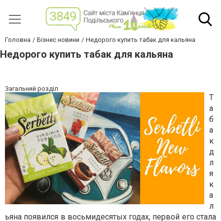
Головна
Бізнес новини
Недорого купить табак для кальяна
Недорого купить табак для кальяна
Загальний розділ
Т
а
б
а
к
д
л
я
к
а
л
ьяна появился в восьмидесятых годах, первой его стала