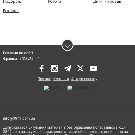
Подорожі
Робота
Дитячий розділ
Реклама
Реклама на сайті
Франшиза "CitySites"
Про нас
Контакти
Автори проєкту
info@3849.com.ua
Допускається цитування матеріалів без отримання попередньої згоди
3849.com.ua за умови розміщення в тексті обов'язкового посилання на