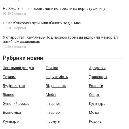
На Хмельниччині дозволили полювати на пернату дичину
09:59,
6 серпня
На Камʼянеччині зупинили п'яного водія Audi
13:20,
5 серпня
У старостаті Кам’янець-Подільської громади відкрили меморіал
загиблим захисникам
12:20,
5 серпня
Рубрики новин
Загальний розділ
Техніка
Здоров'я
Туризм
Нерухомість
Транспорт
Будівництво
Відпочинок
Розваги
Бізнес
Меблі
Спорт
Жіночий розділ
Інтернет
Культура
Економіка
Інтер'єр
Мода
Кулінарія
Послуги
Родина