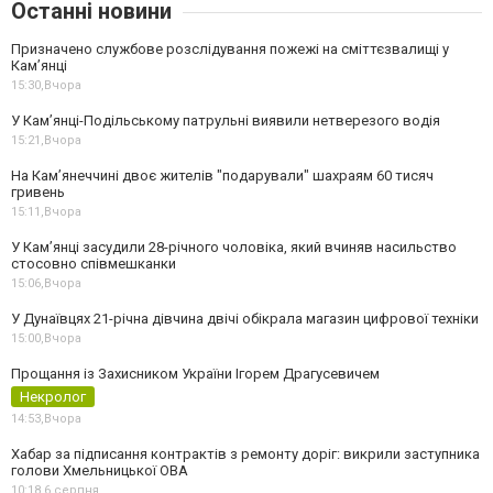
Останні новини
Призначено службове розслідування пожежі на сміттєзвалищі у
Кам’янці
15:30,
Вчора
У Кам’янці-Подільському патрульні виявили нетверезого водія
15:21,
Вчора
На Камʼянеччині двоє жителів "подарували" шахраям 60 тисяч
гривень
15:11,
Вчора
У Камʼянці засудили 28-річного чоловіка, який вчиняв насильство
стосовно співмешканки
15:06,
Вчора
У Дунаївцях 21-річна дівчина двічі обікрала магазин цифрової техніки
15:00,
Вчора
Прощання із Захисником України Ігорем Драгусевичем
Некролог
14:53,
Вчора
Хабар за підписання контрактів з ремонту доріг: викрили заступника
голови Хмельницької ОВА
10:18,
6 серпня