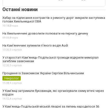
Останні новини
Хабар за підписання контрактів з ремонту доріг: викрили заступника
голови Хмельницької ОВА
10:18,
Вчора
На Хмельниччині дозволили полювати на пернату дичину
09:59,
Вчора
На Камʼянеччині зупинили п'яного водія Audi
13:20,
5 серпня
У старостаті Кам’янець-Подільської громади відкрили меморіал
загиблим захисникам
12:20,
5 серпня
Прощання із Захисником України Сергієм Вільчинським
Некролог
15:08,
4 серпня
У Кам’янці затримали буковинців, які організували схему втечі через
кордон
14:52,
4 серпня
У Кам’янець-Подільській міській лікарні за липень народилося 56