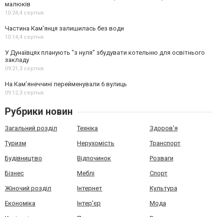
малюків
10:24,
4 серпня
Частина Кам'янця залишилась без води
10:14,
4 серпня
У Дунаївцях планують "з нуля" збудувати котельню для освітнього
закладу
09:21,
3 серпня
На Камʼянеччині перейменували 6 вулиць
09:12,
3 серпня
Рубрики новин
Загальний розділ
Техніка
Здоров'я
Туризм
Нерухомість
Транспорт
Будівництво
Відпочинок
Розваги
Бізнес
Меблі
Спорт
Жіночий розділ
Інтернет
Культура
Економіка
Інтер'єр
Мода