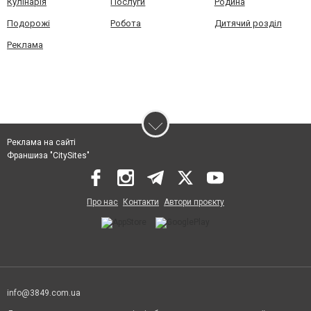
Кулінарія
Послуги
Родина
Подорожі
Робота
Дитячий розділ
Реклама
Реклама на сайті
Франшиза "CitySites"
Про нас
Контакти
Автори проєкту
info@3849.com.ua