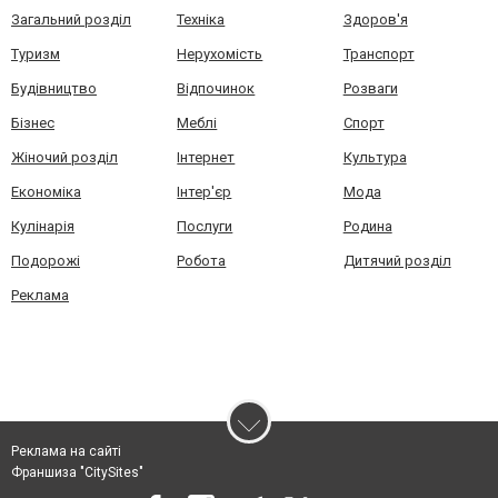
Загальний розділ
Техніка
Здоров'я
Туризм
Нерухомість
Транспорт
Будівництво
Відпочинок
Розваги
Бізнес
Меблі
Спорт
Жіночий розділ
Інтернет
Культура
Економіка
Інтер'єр
Мода
Кулінарія
Послуги
Родина
Подорожі
Робота
Дитячий розділ
Реклама
Реклама на сайті
Франшиза "CitySites"