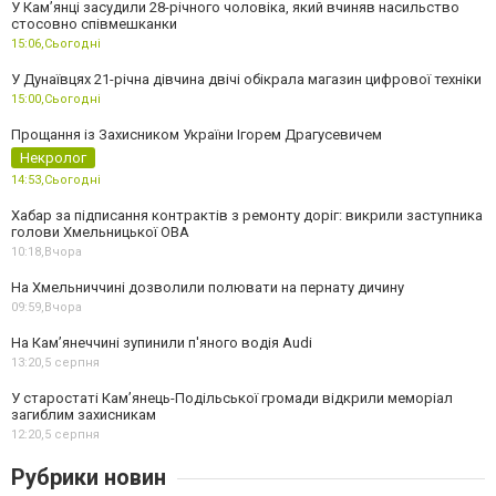
У Камʼянці засудили 28-річного чоловіка, який вчиняв насильство
стосовно співмешканки
15:06,
Сьогодні
У Дунаївцях 21-річна дівчина двічі обікрала магазин цифрової техніки
15:00,
Сьогодні
Прощання із Захисником України Ігорем Драгусевичем
Некролог
14:53,
Сьогодні
Хабар за підписання контрактів з ремонту доріг: викрили заступника
голови Хмельницької ОВА
10:18,
Вчора
На Хмельниччині дозволили полювати на пернату дичину
09:59,
Вчора
На Камʼянеччині зупинили п'яного водія Audi
13:20,
5 серпня
У старостаті Кам’янець-Подільської громади відкрили меморіал
загиблим захисникам
12:20,
5 серпня
Рубрики новин