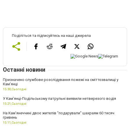
Поділіться та підписуйтесь на наші джерела
Останні новини
Призначено службове розслідування пожежі на сміттєзвалищі у
Кам’янці
15:30,
Сьогодні
У Кам’янці-Подільському патрульні виявили нетверезого водія
15:21,
Сьогодні
На Камʼянеччині двоє жителів "подарували" шахраям 60 тисяч
гривень
15:11,
Сьогодні