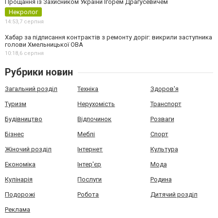
Прощання із Захисником України Ігорем Драгусевичем
Некролог
14:53,
7 серпня
Хабар за підписання контрактів з ремонту доріг: викрили заступника
голови Хмельницької ОВА
10:18,
6 серпня
Рубрики новин
Загальний розділ
Техніка
Здоров'я
Туризм
Нерухомість
Транспорт
Будівництво
Відпочинок
Розваги
Бізнес
Меблі
Спорт
Жіночий розділ
Інтернет
Культура
Економіка
Інтер'єр
Мода
Кулінарія
Послуги
Родина
Подорожі
Робота
Дитячий розділ
Реклама