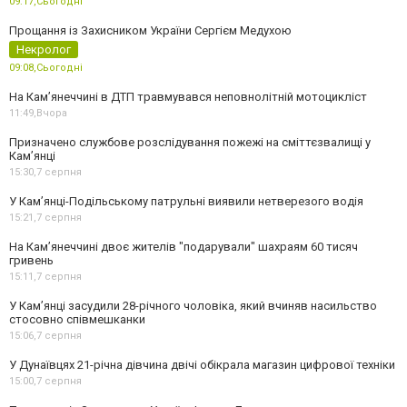
09:17,
Сьогодні
Прощання із Захисником України Сергієм Медухою
Некролог
09:08,
Сьогодні
На Кам’янеччині в ДТП травмувався неповнолітній мотоцикліст
11:49,
Вчора
Призначено службове розслідування пожежі на сміттєзвалищі у
Кам’янці
15:30,
7 серпня
У Кам’янці-Подільському патрульні виявили нетверезого водія
15:21,
7 серпня
На Камʼянеччині двоє жителів "подарували" шахраям 60 тисяч
гривень
15:11,
7 серпня
У Камʼянці засудили 28-річного чоловіка, який вчиняв насильство
стосовно співмешканки
15:06,
7 серпня
У Дунаївцях 21-річна дівчина двічі обікрала магазин цифрової техніки
15:00,
7 серпня