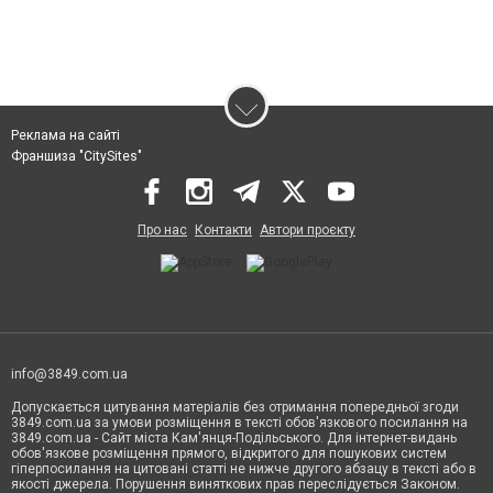
Реклама на сайті
Франшиза "CitySites"
Про нас
Контакти
Автори проєкту
info@3849.com.ua
Допускається цитування матеріалів без отримання попередньої згоди
3849.com.ua за умови розміщення в тексті обов'язкового посилання на
3849.com.ua - Сайт міста Кам'янця-Подільського. Для інтернет-видань
обов'язкове розміщення прямого, відкритого для пошукових систем
гіперпосилання на цитовані статті не нижче другого абзацу в тексті або в
якості джерела. Порушення виняткових прав переслідується Законом.