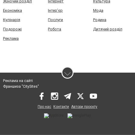
Жіночий розділ
Інтернет
Культура
Економіка
Інтер'єр
Мода
Кулінарія
Послуги
Родина
Подорожі
Робота
Дитячий розділ
Реклама
Реклама на сайті
Франшиза "CitySites"
Про нас
Контакти
Автори проєкту