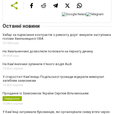
Останні новини
Хабар за підписання контрактів з ремонту доріг: викрили заступника
голови Хмельницької ОВА
10:18,
Вчора
На Хмельниччині дозволили полювати на пернату дичину
09:59,
Вчора
На Камʼянеччині зупинили п'яного водія Audi
13:20,
5 серпня
У старостаті Кам’янець-Подільської громади відкрили меморіал
загиблим захисникам
12:20,
5 серпня
Прощання із Захисником України Сергієм Вільчинським
Некролог
15:08,
4 серпня
У Кам’янці затримали буковинців, які організували схему втечі через