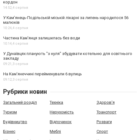
кордон
14:52,
4 серпня
У Кам’янець-Подільській міській лікарні за липень народилося 56
малюків
10:24,
4 серпня
Частина Кам'янця залишилась без води
10:14,
4 серпня
У Дунаївцях планують "з нуля" збудувати котельню для освітнього
закладу
09:21,
3 серпня
На Камʼянеччині перейменували 6 вулиць
09:12,
3 серпня
Рубрики новин
Загальний розділ
Техніка
Здоров'я
Туризм
Нерухомість
Транспорт
Будівництво
Відпочинок
Розваги
Бізнес
Меблі
Спорт