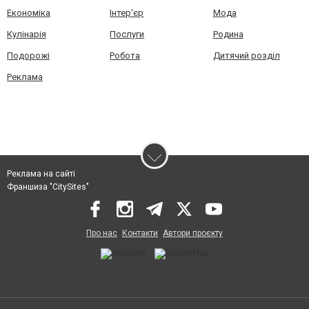
Економіка
Інтер'єр
Мода
Кулінарія
Послуги
Родина
Подорожі
Робота
Дитячий розділ
Реклама
Реклама на сайті
Франшиза "CitySites"
Про нас
Контакти
Автори проєкту