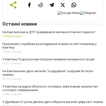
Останні новини
На Кам’янеччині в ДТП травмувався неповнолітній мотоцикліст
11:49,
Сьогодні
Призначено службове розслідування пожежі на сміттєзвалищі у
Кам’янці
15:30,
7 серпня
У Кам’янці-Подільському патрульні виявили нетверезого водія
15:21,
7 серпня
На Камʼянеччині двоє жителів "подарували" шахраям 60 тисяч
гривень
15:11,
7 серпня
У Камʼянці засудили 28-річного чоловіка, який вчиняв насильство
стосовно співмешканки
15:06,
7 серпня
У Дунаївцях 21-річна дівчина двічі обікрала магазин цифрової техніки