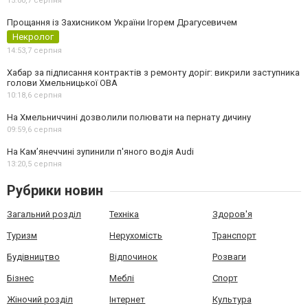
15:00,
7 серпня
Прощання із Захисником України Ігорем Драгусевичем
Некролог
14:53,
7 серпня
Хабар за підписання контрактів з ремонту доріг: викрили заступника
голови Хмельницької ОВА
10:18,
6 серпня
На Хмельниччині дозволили полювати на пернату дичину
09:59,
6 серпня
На Камʼянеччині зупинили п'яного водія Audi
13:20,
5 серпня
Рубрики новин
Загальний розділ
Техніка
Здоров'я
Туризм
Нерухомість
Транспорт
Будівництво
Відпочинок
Розваги
Бізнес
Меблі
Спорт
Жіночий розділ
Інтернет
Культура