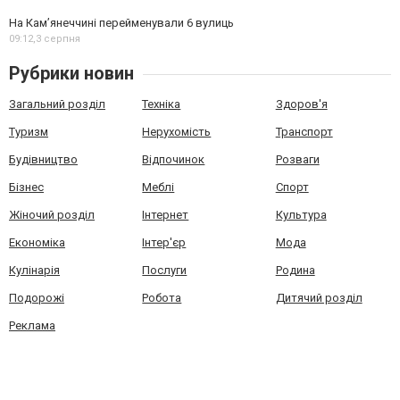
На Камʼянеччині перейменували 6 вулиць
09:12,
3 серпня
Рубрики новин
Загальний розділ
Техніка
Здоров'я
Туризм
Нерухомість
Транспорт
Будівництво
Відпочинок
Розваги
Бізнес
Меблі
Спорт
Жіночий розділ
Інтернет
Культура
Економіка
Інтер'єр
Мода
Кулінарія
Послуги
Родина
Подорожі
Робота
Дитячий розділ
Реклама