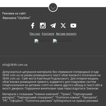
Реклама на сайті
Франшиза "CitySites"
Про нас
Контакти
Автори проєкту
info@3849.com.ua
Допускається цитування матеріалів без отримання попередньої згоди
3849.com.ua за умови розміщення в тексті обов'язкового посилання на
3849.com.ua - Сайт міста Кам'янця-Подільського. Для інтернет-видань
обов'язкове розміщення прямого, відкритого для пошукових систем
гіперпосилання на цитовані статті не нижче другого абзацу в тексті або в
якості джерела. Порушення виняткових прав переслідується Законом.
Матеріали з плашками "Новини компаній", "Промо", "Партнерський
матеріал", "Партнерський спецпроєкт", "Політичні новини", "Пресреліз",
"PR", "Офіційно", "Політична реклама" публікуються на правах реклами.