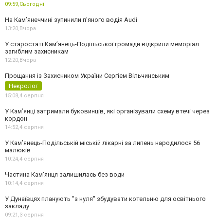
09:59,
Сьогодні
На Камʼянеччині зупинили п'яного водія Audi
13:20,
Вчора
У старостаті Кам’янець-Подільської громади відкрили меморіал
загиблим захисникам
12:20,
Вчора
Прощання із Захисником України Сергієм Вільчинським
Некролог
15:08,
4 серпня
У Кам’янці затримали буковинців, які організували схему втечі через
кордон
14:52,
4 серпня
У Кам’янець-Подільській міській лікарні за липень народилося 56
малюків
10:24,
4 серпня
Частина Кам'янця залишилась без води
10:14,
4 серпня
У Дунаївцях планують "з нуля" збудувати котельню для освітнього
закладу
09:21,
3 серпня