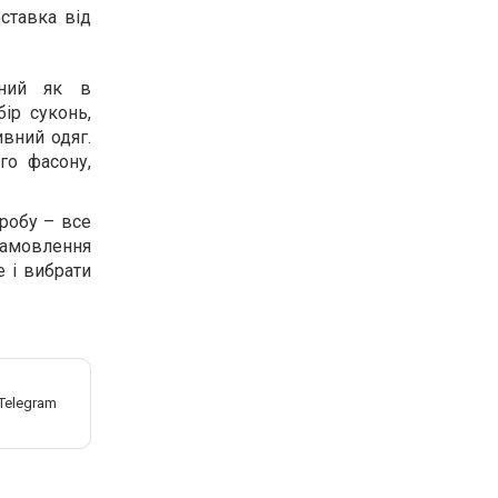
ставка від
ий ​​як в
ір суконь,
ивний одяг.
го фасону,
еробу – все
замовлення
е і вибрати