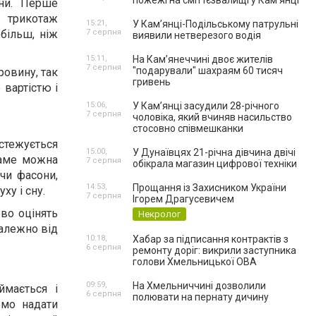
пожежі на сміттєзвалищі у Кам’янці
іни. Перше
й трикотаж
15:21,
У Кам’янці-Подільському патрульні
більш, ніж
7 серпня
виявили нетверезого водія
15:11,
На Камʼянеччині двоє жителів
7 серпня
"подарували" шахраям 60 тисяч
ровину, так
гривень
 вартістю і
15:06,
У Камʼянці засудили 28-річного
7 серпня
чоловіка, який вчиняв насильство
стосовно співмешканки
стежується
15:00,
У Дунаївцях 21-річна дівчина двічі
саме можна
7 серпня
обікрала магазин цифрової техніки
чи фасони,
14:53,
Прощання із Захисником України
ху і сну.
7 серпня
Ігорем Драгусевичем
ово оцінять
Некролог
залежно від
10:18,
Хабар за підписання контрактів з
6 серпня
ремонту доріг: викрили заступника
голови Хмельницької ОВА
09:59,
На Хмельниччині дозволили
ймається і
6 серпня
полювати на пернату дичину
емо надати