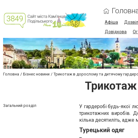
Головн
Афіша
Дозві
Довідкова
Ог
Головна
Бізнес новини
Трикотаж в дорослому та дитячому гардеро
Трикотаж 
Загальний розділ
У гардеробі будь-якої л
трикотажних виробів. Д
кілька десятиліть, адже 
Турецький одяг