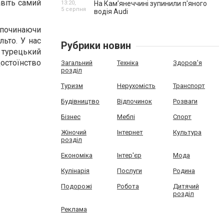
авіть самий
13:20,
На Камʼянеччині зупинили п'яного
5 серпня
водія Audi
 починаючи
льто. У нас
Рубрики новин
 турецький
достоїнство
Загальний
Техніка
Здоров'я
розділ
Туризм
Нерухомість
Транспорт
Будівництво
Відпочинок
Розваги
Бізнес
Меблі
Спорт
Жіночий
Інтернет
Культура
розділ
Економіка
Інтер'єр
Мода
Кулінарія
Послуги
Родина
Подорожі
Робота
Дитячий
розділ
Реклама