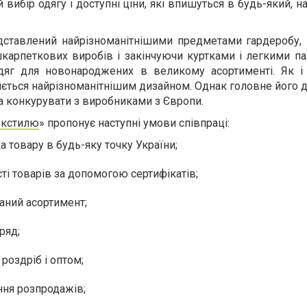
ибір одягу і доступні ціни, які впишуться в будь-який, н
ставлений найрізноманітнішими предметами гардеробу,
шкарпеткових виробів і закінчуючи куртками і легкими па
одяг для новонароджених в великому асортименті. Як і
няється найрізноманітнішим дизайном. Однак головне його 
на конкурувати з виробниками з Європи.
екстилю
» пропонує наступні умови співпраці:
 товару в будь-яку точку України;
ті товарів за допомогою сертифікатів;
аний асортимент;
ряд;
 роздріб і оптом;
ня розпродажів;