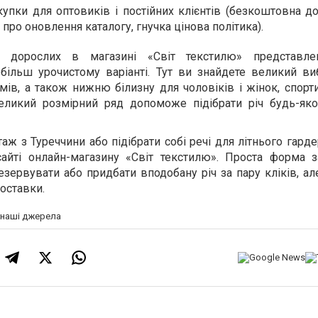
упки для оптовиків і постійних клієнтів (безкоштовна до
 про оновлення каталогу, гнучка цінова політика).
 дорослих в магазині «Світ текстилю» представлен
більш урочистому варіанті. Тут ви знайдете великий виб
мів, а також нижню білизну для чоловіків і жінок, спорт
еликий розмірний ряд допоможе підібрати річ будь-яко
аж з Туреччини або підібрати собі речі для літнього гард
айті онлайн-магазину «Світ текстилю». Проста форма 
езервувати або придбати вподобану річ за пару кліків, ал
доставки.
а наші джерела