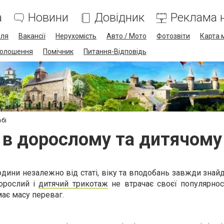
а
Новини
Довідник
Реклама н
лля
Вакансії
Нерухомість
Авто / Мото
Фотозвіти
Карта 
олошення
Помічник
Питання-Відповідь
бі
в дорослому та дитячому
юдини незалежно від статі, віку та вподобань завжди знай
орослий і
дитячий трикотаж
не втрачає своєї популярнос
має масу переваг.