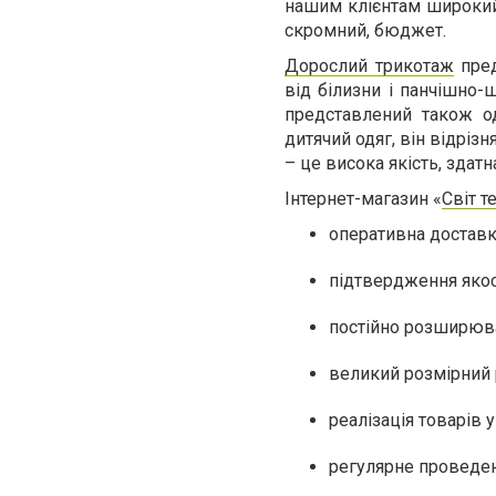
нашим клієнтам широкий в
скромний, бюджет.
Дорослий трикотаж
пред
від білизни і панчішно-
представлений ​​також 
дитячий одяг, він відріз
– це висока якість, здат
Інтернет-магазин «
Світ т
оперативна доставка
підтвердження якос
постійно розширюв
великий розмірний 
реалізація товарів у
регулярне проведен