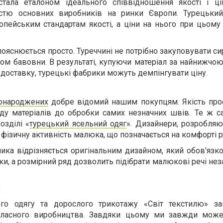
тала еталоном ідеального співвідношення якості і ц
ністю основних виробників на ринки Європи. Турецьки
пейським стандартам якості, а ціни на нього при цьому 
пояснюється просто. Туреччині не потрібно закуповувати си
ом бавовни. В результаті, купуючи матеріал за найнижчою
 доставку, турецькі фабрики можуть демпінгувати ціну.
вонароджених
добре відомий нашим покупцям. Якість про
аду матеріалів до обробки самих незначних швів. Те ж 
озділі «
турецький ясельний одяг
». Дизайнери, розробляю
ізичну активність малюка, що позначається на комфорті ру
ика відрізняється оригінальним дизайном, який обов'язк
тьки, а розмірний ряд дозволить підібрати малюкові речі не
ж
чого одягу та дорослого трикотажу «Світ текстилю» за
 власного виробництва. Завдяки цьому ми завжди мож