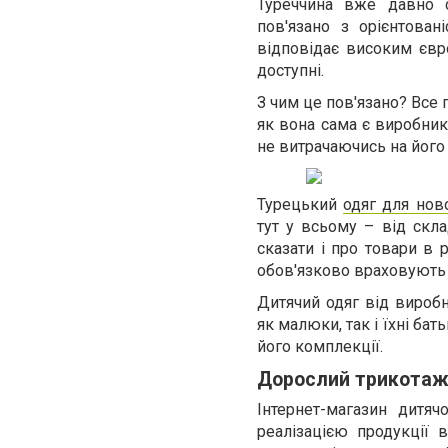
Туреччина вже давно с
пов'язано з орієнтова
відповідає високим євро
доступні.
З чим це пов'язано? Все 
як вона сама є виробник
не витрачаючись на його
Турецький
одяг для но
тут у всьому – від скл
сказати і про товари в р
обов'язково враховують ф
Дитячий одяг від виробн
як малюки, так і їхні ба
його комплекції.
Дорослий трикота
Інтернет-магазин дитя
реалізацією продукції