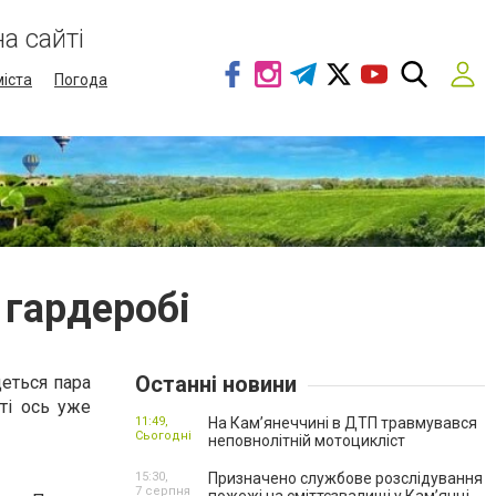
а сайті
міста
Погода
 гардеробі
Останні новини
деться пара
ті ось уже
11:49,
На Кам’янеччині в ДТП травмувався
Сьогодні
неповнолітній мотоцикліст
15:30,
Призначено службове розслідування
7 серпня