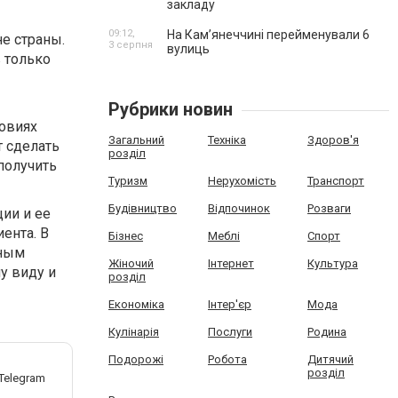
закладу
09:12,
На Камʼянеччині перейменували 6
е страны.
3 серпня
вулиць
в только
Рубрики новин
овиях
Загальний
Техніка
Здоров'я
т сделать
розділ
получить
Туризм
Нерухомість
Транспорт
Будівництво
Відпочинок
Розваги
ии и ее
ента. В
Бізнес
Меблі
Спорт
нным
Жіночий
Інтернет
Культура
у виду и
розділ
Економіка
Інтер'єр
Мода
Кулінарія
Послуги
Родина
Подорожі
Робота
Дитячий
розділ