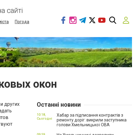
а сайті
міста
Погода
ковых окон
Останні новини
и других
адать
10:18,
Хабар за підписання контрактів з
нтов
Сьогодні
ремонту доріг: викрили заступника
ствуют
голови Хмельницької ОВА
09:59,