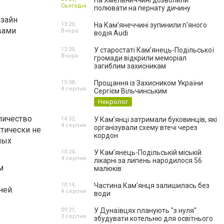
На Хмельниччині дозволили
Сьогодні
полювати на пернату дичину
изайн
13:20,
На Камʼянеччині зупинили п'яного
вами
Вчора
водія Audi
12:20,
У старостаті Кам’янець-Подільської
Вчора
громади відкрили меморіал
загиблим захисникам
15:08,
Прощання із Захисником України
4 серпня
Сергієм Вільчинським
Некролог
личество
14:52,
У Кам’янці затримали буковинців, які
4 серпня
організували схему втечі через
тически не
кордон
ных
10:24,
У Кам’янець-Подільській міській
4 серпня
лікарні за липень народилося 56
м
малюків
10:14,
Частина Кам'янця залишилась без
ней.
4 серпня
води
09:21,
У Дунаївцях планують "з нуля"
3 серпня
збудувати котельню для освітнього