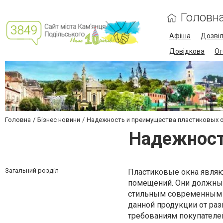
Головн
Афіша
Дозві
Довідкова
Ог
Головна
Бізнес новини
Надежность и преимущества пластиковых 
Надежност
Загальний розділ
Пластиковые окна являют
помещений. Они должны 
стильным современным д
данной продукции от раз
требованиям покупателе