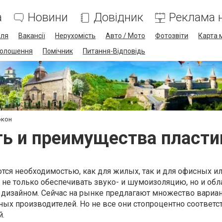
а
Новини
Довідник
Реклама н
лля
Вакансії
Нерухомість
Авто / Мото
Фотозвіти
Карта 
олошення
Помічник
Питання-Відповідь
окон
ь и преимущества пласти
ся необходимостью, как для жилых, так и для офисных ил
не только обеспечивать звуко- и шумоизоляцию, но и обл
изайном. Сейчас на рынке предлагают множество вариа
ных производителей. Но не все они стопроцентно соответ
й.