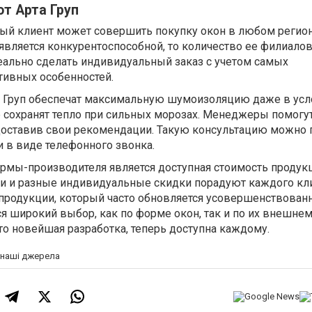
т Арта Груп
дый клиент может совершить покупку окон в любом регион
 является конкурентоспособной, то количество ее филиало
еально сделать индивидуальный заказ с учетом самых
тивных особенностей.
а Груп обеспечат максимальную шумоизоляцию даже в усл
е сохранят тепло при сильных морозах. Менеджеры помогу
оставив свои рекомендации. Такую консультацию можно 
и в виде телефонного звонка.
рмы-производителя является доступная стоимость продукц
ии и разные индивидуальные скидки порадуют каждого кли
 продукции, который часто обновляется усовершенствова
я широкий выбор, как по форме окон, так и по их внешнем
это новейшая разработка, теперь доступна каждому.
а наші джерела