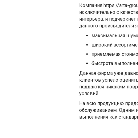
Компания
https://arta-gro
исключительно с качест
интерьера, и подчеркне
данного производителя 
максимальная шумо
широкий ассортиме
приемлемая стоимо
быстрота выполнени
Данная фирма уже давно
клиентов успело оценить
поддаются никаким повр
условий.
На всю продукцию предос
обслуживанием. Одним из
выполнения как стандарт