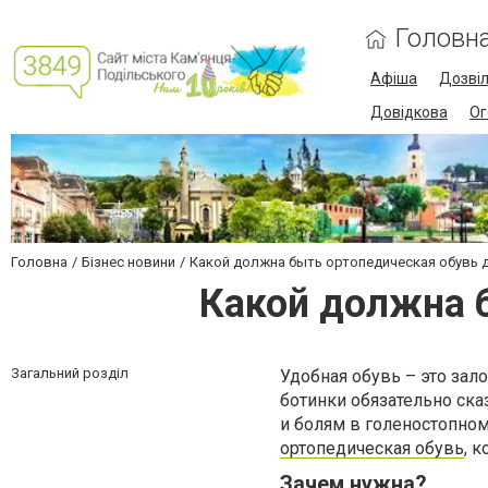
Головн
Афіша
Дозві
Довідкова
Ог
Головна
Бізнес новини
Какой должна быть ортопедическая обувь 
Какой должна 
Загальний розділ
Удобная обувь – это зал
ботинки обязательно ска
и болям в голеностопно
ортопедическая обувь
, 
Зачем нужна?