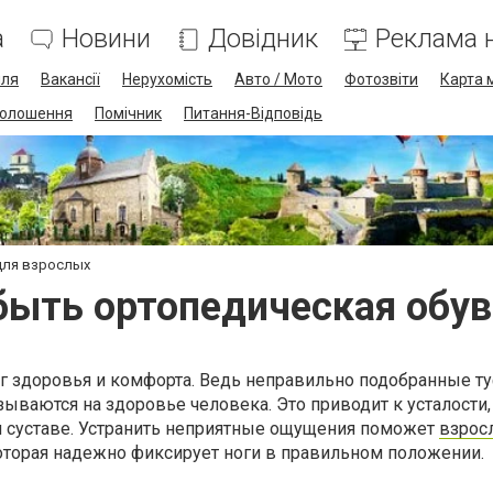
а
Новини
Довідник
Реклама н
лля
Вакансії
Нерухомість
Авто / Мото
Фотозвіти
Карта 
олошення
Помічник
Питання-Відповідь
для взрослых
быть ортопедическая обув
ог здоровья и комфорта. Ведь неправильно подобранные т
зываются на здоровье человека. Это приводит к усталости,
м суставе. Устранить неприятные ощущения поможет
взрос
которая надежно фиксирует ноги в правильном положении.