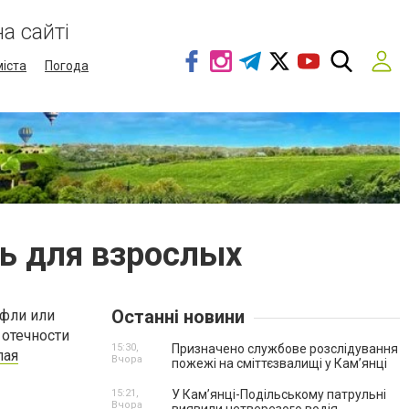
а сайті
міста
Погода
ь для взрослых
Останні новини
уфли или
 отечности
15:30,
Призначено службове розслідування
лая
Вчора
пожежі на сміттєзвалищі у Кам’янці
15:21,
У Кам’янці-Подільському патрульні
Вчора