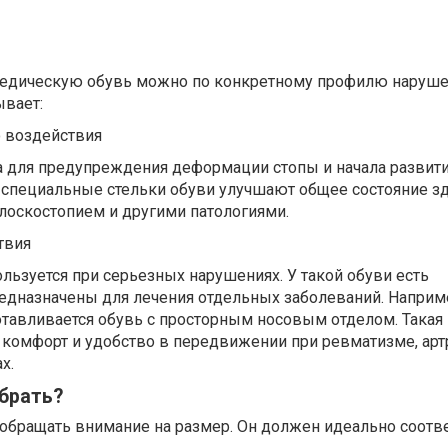
опедическую обувь можно по конкретному профилю наруше
ывает:
 воздействия
 для предупреждения деформации стопы и начала развит
 специальные стельки обуви улучшают общее состояние з
лоскостопием и другими патологиями.
твия
льзуется при серьезных нарушениях. У такой обуви есть
едназначены для лечения отдельных заболеваний. Наприм
отавливается обувь с просторным носовым отделом. Такая
 комфорт и удобство в передвижении при ревматизме, арт
х.
брать?
обращать внимание на размер. Он должен идеально соотв