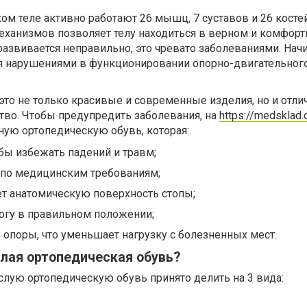
ом теле активно работают 26 мышц, 7 суставов и 26 костей
механизмов позволяет телу находиться в верном и комфор
развивается неправильно, это чревато заболеваниями. Начи
ая нарушениями в функционировании опорно-двигательного
это не только красивые и современные изделия, но и отли
тво. Чтобы предупредить заболевания, на
https://medsklad.
ную ортопедическую обувь, которая:
обы избежать падений и травм;
 по медицинским требованиям;
ет анатомическую поверхность стопы;
огу в правильном положении;
опоры, что уменьшает нагрузку с болезненных мест.
лая ортопедическая обувь?
лую ортопедическую обувь принято делить на 3 вида: