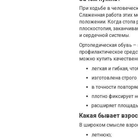
При ходьбе в человеческ
Слаженная работа этих 
положении. Когда стопа 
плоскостопия, заканчив
и сердечной системы.
Ортопедическая обувь – 
профилактическое средс
можно купить качествен
легкая и гибкая, чт
изготовлена строго
в точности повторя
плотно фиксирует н
расширяет площадь 
Какая бывает взрос
В широком смысле взрос
летнюю;