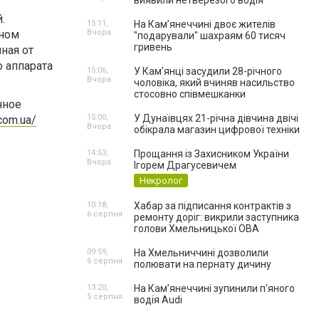
виявили нетверезого водія
.
15:11,
На Камʼянеччині двоє жителів
тном
Вчора
"подарували" шахраям 60 тисяч
гривень
ная от
 аппарата
15:06,
У Камʼянці засудили 28-річного
Вчора
чоловіка, який вчиняв насильство
стосовно співмешканки
чное
15:00,
У Дунаївцях 21-річна дівчина двічі
com.ua/
Вчора
обікрала магазин цифрової техніки
14:53,
Прощання із Захисником України
Вчора
Ігорем Драгусевичем
Некролог
10:18,
Хабар за підписання контрактів з
6 серпня
ремонту доріг: викрили заступника
голови Хмельницької ОВА
09:59,
На Хмельниччині дозволили
6 серпня
полювати на пернату дичину
13:20,
На Камʼянеччині зупинили п'яного
5 серпня
водія Audi