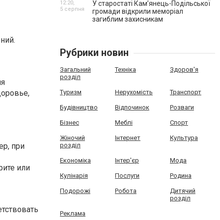
12:20,
У старостаті Кам’янець-Подільської
5 серпня
громади відкрили меморіал
загиблим захисникам
ний.
Рубрики новин
Загальний
Техніка
Здоров'я
розділ
ия
доровье,
Туризм
Нерухомість
Транспорт
Будівництво
Відпочинок
Розваги
Бізнес
Меблі
Спорт
Жіночий
Інтернет
Культура
ер, при
розділ
Економіка
Інтер'єр
Мода
рите или
Кулінарія
Послуги
Родина
Подорожі
Робота
Дитячий
розділ
етствовать
Реклама