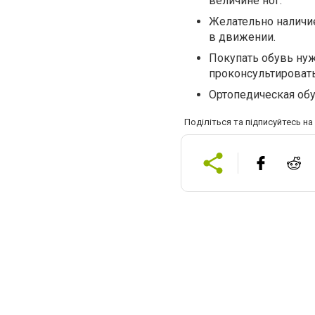
величине ног.
Желательно наличие
в движении.
Покупать обувь ну
проконсультировать
Ортопедическая обу
Поділіться та підписуйтесь н