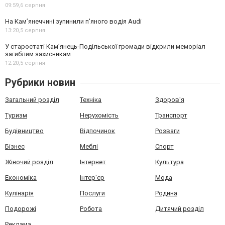
09:59,
6 серпня
На Камʼянеччині зупинили п'яного водія Audi
13:20,
5 серпня
У старостаті Кам’янець-Подільської громади відкрили меморіал
загиблим захисникам
12:20,
5 серпня
Рубрики новин
Загальний розділ
Техніка
Здоров'я
Туризм
Нерухомість
Транспорт
Будівництво
Відпочинок
Розваги
Бізнес
Меблі
Спорт
Жіночий розділ
Інтернет
Культура
Економіка
Інтер'єр
Мода
Кулінарія
Послуги
Родина
Подорожі
Робота
Дитячий розділ
Реклама