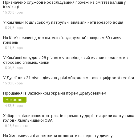
Призначено службове розслідування пожежі на сміттєзвалищі у
Кам’янці
15:30,
Вчора
У Кам’янці-Подільському патрульні виявили нетверезого водія
15:21,
Вчора
На Камʼянеччині двоє жителів "подарували" шахраям 60 тисяч
гривень
15:11,
Вчора
У Камʼянці засудили 28-річного чоловіка, який вчиняв насильство
стосовно співмешканки
15:06,
Вчора
У Дунаївцях 21-річна дівчина двічі обікрала магазин цифрової техніки
15:00,
Вчора
Прощання із Захисником України Ігорем Драгусевичем
Некролог
14:53,
Вчора
Хабар за підписання контрактів з ремонту доріг: викрили заступника
голови Хмельницької ОВА
10:18,
6 серпня
На Хмельниччині дозволили полювати на пернату дичину