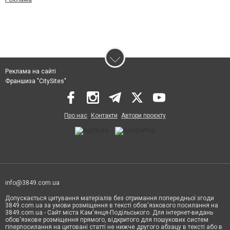
Реклама на сайті
Франшиза "CitySites"
Про нас
Контакти
Автори проєкту
info@3849.com.ua
Допускається цитування матеріалів без отримання попередньої згоди
3849.com.ua за умови розміщення в тексті обов'язкового посилання на
3849.com.ua - Сайт міста Кам'янця-Подільського. Для інтернет-видань
обов'язкове розміщення прямого, відкритого для пошукових систем
гіперпосилання на цитовані статті не нижче другого абзацу в тексті або в