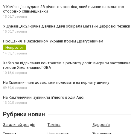
У Камʼянці засудили 28-річного чоловіка, який вчиняв насильство
стосовно співмешканки
15:06,
7 серпня
У Дунаївцях 21-річна дівчина двічі обікрала магазин цифрової техніки
15:00,
7 серпня
Прощання із Захисником України Ігорем Драгусевичем
Некролог
14:53,
7 серпня
Хабар за підписання контрактів з ремонту доріг: викрили заступника
голови Хмельницької ОВА
10:18,
6 серпня
На Хмельниччині дозволили полювати на пернату дичину
09:59,
6 серпня
На Камʼянеччині зупинили п'яного водія Audi
13:20,
5 серпня
Рубрики новин
Загальний розділ
Техніка
Здоров'я
Туризм
Нерухомість
Транспорт