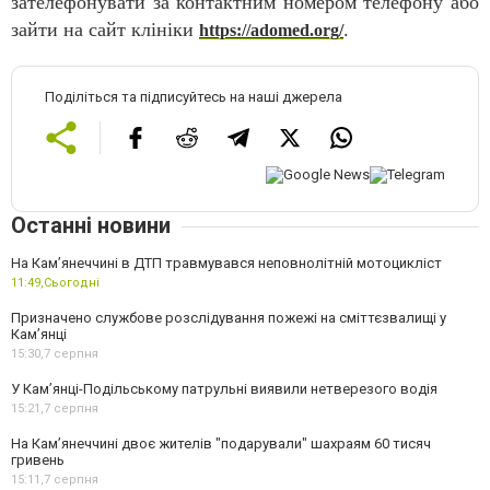
зателефонувати за контактним номером телефону або
зайти на сайт клініки
.
https://adomed.org/
Поділіться та підписуйтесь на наші джерела
Останні новини
На Кам’янеччині в ДТП травмувався неповнолітній мотоцикліст
11:49,
Сьогодні
Призначено службове розслідування пожежі на сміттєзвалищі у
Кам’янці
15:30,
7 серпня
У Кам’янці-Подільському патрульні виявили нетверезого водія
15:21,
7 серпня
На Камʼянеччині двоє жителів "подарували" шахраям 60 тисяч
гривень
15:11,
7 серпня