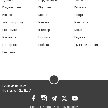
Будівництво
Відпочинок
Розваги
Бізнес
Меблі
Спорт
Жіночий розділ
Інтернет
Культура
Економіка
Інтер'єр
Мода
Кулінарія
Послуги
Родина
Подорожі
Робота
Дитячий розділ
Реклама
Реклама на сайті
Франшиза "CitySites"
Про нас
Контакти
Автори проєкту