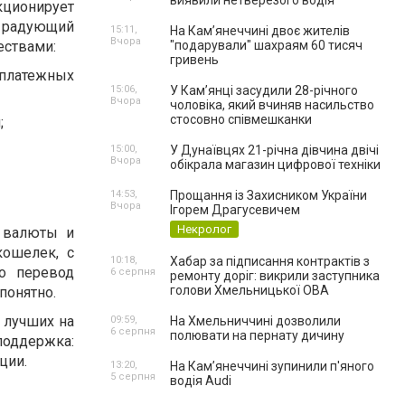
виявили нетверезого водія
кционирует
дующий
15:11,
На Камʼянеччині двоє жителів
Вчора
ствами:
"подарували" шахраям 60 тисяч
гривень
латежных
15:06,
У Камʼянці засудили 28-річного
Вчора
чоловіка, який вчиняв насильство
стосовно співмешканки
;
15:00,
У Дунаївцях 21-річна дівчина двічі
Вчора
обікрала магазин цифрової техніки
14:53,
Прощання із Захисником України
Вчора
Ігорем Драгусевичем
Некролог
й валюты и
кошелек, с
10:18,
Хабар за підписання контрактів з
о перевод
6 серпня
ремонту доріг: викрили заступника
голови Хмельницької ОВА
понятно.
 лучших на
09:59,
На Хмельниччині дозволили
6 серпня
полювати на пернату дичину
оддержка:
ции.
13:20,
На Камʼянеччині зупинили п'яного
5 серпня
водія Audi