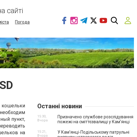
а сайті
міста
Погода
USD
Останні новини
 кошельки
необходим
15:30,
Призначено службове розслідування
ный пункт,
Вчора
пожежі на сміттєзвалищі у Кам’янці
переводить
шельков на
15:21,
У Кам’янці-Подільському патрульні
Вчора