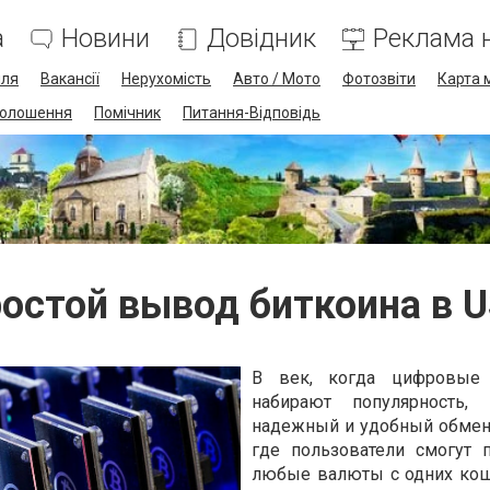
а
Новини
Довідник
Реклама н
лля
Вакансії
Нерухомість
Авто / Мото
Фотозвіти
Карта 
олошення
Помічник
Питання-Відповідь
остой вывод биткоина в 
В век, когда цифровые
набирают популярность, 
надежный и удобный обмен
где пользователи смогут 
любые валюты с одних ко