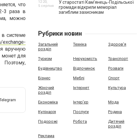
12:20,
У старостаті Кам’янець-Подільської
яется, что
5 серпня
громади відкрили меморіал
2-3 раза в
загиблим захисникам
ма, можно
Рубрики новин
 в системе
m/exchange-
Загальний
Техніка
Здоров'я
ся вручную
розділ
 монет для
Туризм
Нерухомість
Транспорт
. Поэтому,
Будівництво
Відпочинок
Розваги
Бізнес
Меблі
Спорт
Жіночий
Інтернет
Культура
розділ
Економіка
Інтер'єр
Мода
Кулінарія
Послуги
Родина
Подорожі
Робота
Дитячий
розділ
Реклама