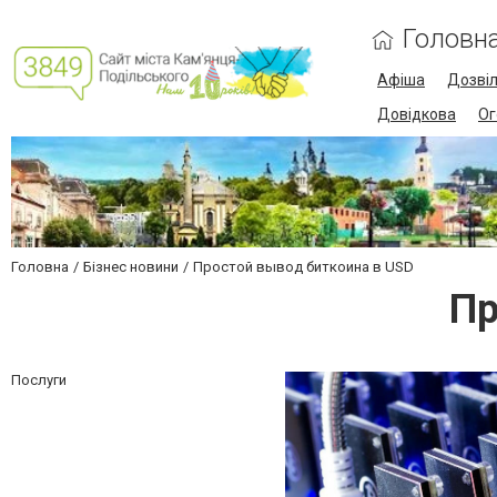
Головн
Афіша
Дозві
Довідкова
Ог
Головна
Бізнес новини
Простой вывод биткоина в USD
Пр
Послуги