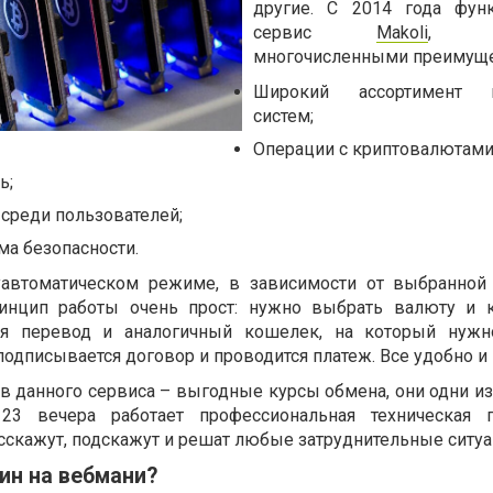
другие. С 2014 года фун
сервис
Makoli
, ра
многочисленными преимуще
Широкий ассортимент п
систем;
Операции с криптовалютами
ь;
среди пользователей;
ма безопасности.
уавтоматическом режиме, в зависимости от выбранно
инцип работы очень прост: нужно выбрать валюту и 
тся перевод и аналогичный кошелек, на который нужн
подписывается договор и проводится платеж. Все удобно и 
в данного сервиса – выгодные курсы обмена, они одни из
3 вечера работает профессиональная техническая п
сскажут, подскажут и решат любые затруднительные ситуа
ин на вебмани?