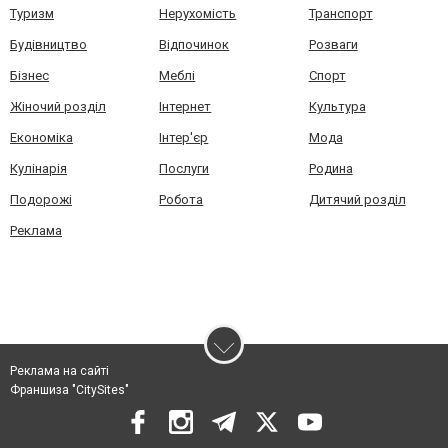
Туризм
Нерухомість
Транспорт
Будівництво
Відпочинок
Розваги
Бізнес
Меблі
Спорт
Жіночий розділ
Інтернет
Культура
Економіка
Інтер'єр
Мода
Кулінарія
Послуги
Родина
Подорожі
Робота
Дитячий розділ
Реклама
Реклама на сайті
Франшиза "CitySites"