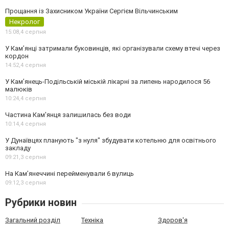
Прощання із Захисником України Сергієм Вільчинським
Некролог
15:08,
4 серпня
У Кам’янці затримали буковинців, які організували схему втечі через
кордон
14:52,
4 серпня
У Кам’янець-Подільській міській лікарні за липень народилося 56
малюків
10:24,
4 серпня
Частина Кам'янця залишилась без води
10:14,
4 серпня
У Дунаївцях планують "з нуля" збудувати котельню для освітнього
закладу
09:21,
3 серпня
На Камʼянеччині перейменували 6 вулиць
09:12,
3 серпня
Рубрики новин
Загальний розділ
Техніка
Здоров'я