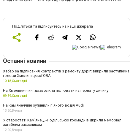
Поділіться та підписуйтесь на наші джерела
Останні новини
Хабар за підписання контрактів з ремонту доріг: викрили заступника
голови Хмельницької ОВА
10:18,
Сьогодні
На Хмельниччині дозволили полювати на пернату дичину
09:59,
Сьогодні
На Камʼянеччині зупинили п'яного водія Audi
13:20,
Вчора
У старостаті Кам’янець-Подільської громади відкрили меморіал
загиблим захисникам
12:20,
Вчора