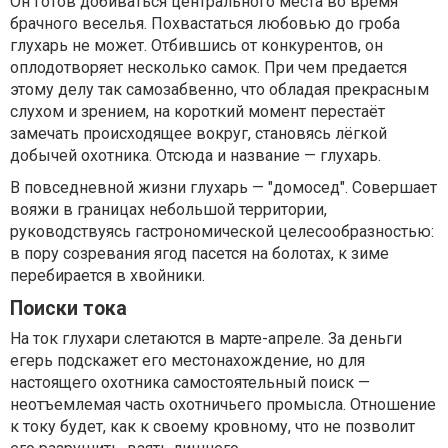
Он готов добиваться центрального места во время
брачного веселья. Похвастаться любовью до гроба
глухарь не может. Отбившись от конкурентов, он
оплодотворяет несколько самок. При чем предается
этому делу так самозабвенно, что обладая прекрасным
слухом и зрением, на короткий момент перестаёт
замечать происходящее вокруг, становясь лёгкой
добычей охотника. Отсюда и название — глухарь.
В повседневной жизни глухарь — "домосед". Совершает
вояжи в границах небольшой территории,
руководствуясь гастрономической целесообразностью:
в пору созревания ягод пасется на болотах, к зиме
перебирается в хвойники.
Поиски тока
На ток глухари слетаются в марте-апреле. За деньги
егерь подскажет его местонахождение, но для
настоящего охотника самостоятельный поиск —
неотъемлемая часть охотничьего промысла. Отношение
к току будет, как к своему кровному, что не позволит