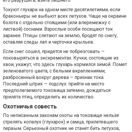
его разрушить, взять лишнего.
Токуют глухари на одном месте десятилетиями, если
браконьеры не выбьют всех петухов. Чаще на окраине
болота с отдельно стоящими (или вперемежку с
листвой) соснами. Взрослые особи посещают ток
заранее. Птицы слетают на землю, бродят по снегу,
оставляя следы лап и черточки крыльев.
Если снег сошел, придется не побрезговать —
поковыряться в экскрементах. Кучки, состоящие из
хвои, укажут, что здесь глухарь кормился зимой. Помет
зеленоватого цвета, с белыми вкраплениями,
разбросанный вокруг дерева — признак тока.
Последний штрих — подслух: прийти на место
предполагаемого токовища затемно, дождаться
прилёта птиц, определить их количество.
Охотничья совесть
По неписанным законам охоты на токовище нельзя
стрелять копалух (глухарок) и самца, прилетевшего
первым. Серьезный охотник не станет бить петухов,