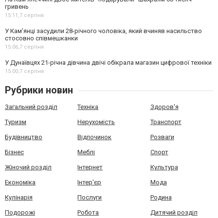
гривень
15:11,
7 серпня
У Камʼянці засудили 28-річного чоловіка, який вчиняв насильство
стосовно співмешканки
15:06,
7 серпня
У Дунаївцях 21-річна дівчина двічі обікрала магазин цифрової техніки
15:00,
7 серпня
Рубрики новин
Загальний розділ
Техніка
Здоров'я
Туризм
Нерухомість
Транспорт
Будівництво
Відпочинок
Розваги
Бізнес
Меблі
Спорт
Жіночий розділ
Інтернет
Культура
Економіка
Інтер'єр
Мода
Кулінарія
Послуги
Родина
Подорожі
Робота
Дитячий розділ