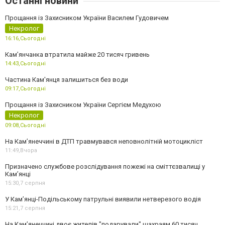
Останні новини
Прощання із Захисником України Василем Гудовичем
Некролог
16:16,
Сьогодні
Камʼянчанка втратила майже 20 тисяч гривень
14:43,
Сьогодні
Частина Кам'янця залишиться без води
09:17,
Сьогодні
Прощання із Захисником України Сергієм Медухою
Некролог
09:08,
Сьогодні
На Кам’янеччині в ДТП травмувався неповнолітній мотоцикліст
11:49,
Вчора
Призначено службове розслідування пожежі на сміттєзвалищі у
Кам’янці
15:30,
7 серпня
У Кам’янці-Подільському патрульні виявили нетверезого водія
15:21,
7 серпня
На Камʼянеччині двоє жителів "подарували" шахраям 60 тисяч