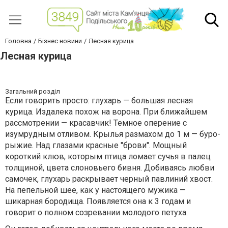
Головна
Бізнес новини
Лесная курица
Лесная курица
Загальний розділ
Если говорить просто: глухарь — большая лесная
курица. Издалека похож на ворона. При ближайшем
рассмотрении — красавчик! Темное оперение с
изумрудным отливом. Крылья размахом до 1 м — буро-
рыжие. Над глазами красные "брови". Мощный
короткий клюв, которым птица ломает сучья в палец
толщиной, цвета слоновьего бивня. Добиваясь любви
самочек, глухарь раскрывает черный павлиний хвост.
На пепельной шее, как у настоящего мужика —
шикарная бородища. Появляется она к 3 годам и
говорит о полном созревании молодого петуха.