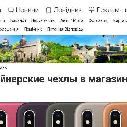
а
Новини
Довідник
Реклама н
лля
Вакансії
Нерухомість
Авто / Мото
Фотозвіти
Карта 
олошення
Помічник
Питання-Відповідь
соло
айнерские чехлы в магази