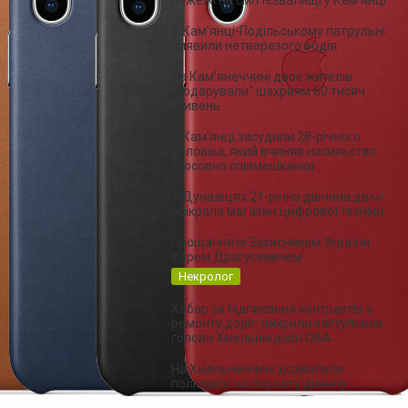
пожежі на сміттєзвалищі у Кам’янці
15:21,
У Кам’янці-Подільському патрульні
7 серпня
виявили нетверезого водія
15:11,
На Камʼянеччині двоє жителів
7 серпня
"подарували" шахраям 60 тисяч
гривень
15:06,
У Камʼянці засудили 28-річного
7 серпня
чоловіка, який вчиняв насильство
стосовно співмешканки
15:00,
У Дунаївцях 21-річна дівчина двічі
7 серпня
обікрала магазин цифрової техніки
14:53,
Прощання із Захисником України
7 серпня
Ігорем Драгусевичем
Некролог
10:18,
Хабар за підписання контрактів з
6 серпня
ремонту доріг: викрили заступника
голови Хмельницької ОВА
09:59,
На Хмельниччині дозволили
6 серпня
полювати на пернату дичину