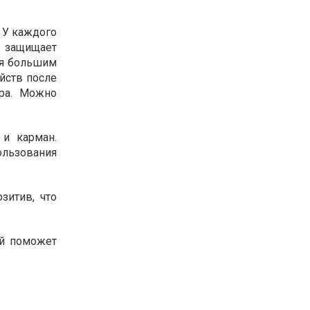
 У каждого
– защищает
ся большим
йств после
ора. Можно
 и карман.
ользования
зитив, что
ый поможет