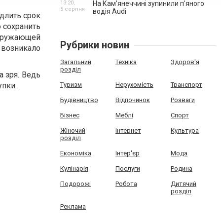
13:20,
На Камʼянеччині зупинили п'яного
5 серпня
водія Audi
одлить срок
о сохранить
окружающей
Рубрики новин
 возникало
Загальний
Техніка
Здоров'я
розділ
а зря. Ведь
упки.
Туризм
Нерухомість
Транспорт
Будівництво
Відпочинок
Розваги
Бізнес
Меблі
Спорт
Жіночий
Інтернет
Культура
розділ
Економіка
Інтер'єр
Мода
Кулінарія
Послуги
Родина
Подорожі
Робота
Дитячий
розділ
Реклама