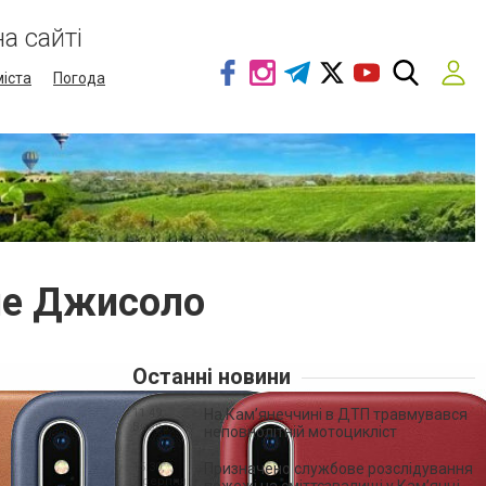
а сайті
міста
Погода
не Джисоло
Останні новини
11:49,
На Кам’янеччині в ДТП травмувався
Вчора
неповнолітній мотоцикліст
15:30,
Призначено службове розслідування
7 серпня