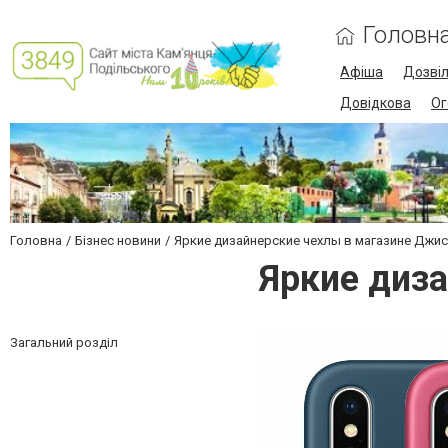
Головн
Афіша
Дозві
Довідкова
Ог
Головна
Бізнес новини
Яркие дизайнерские чехлы в магазине Джи
Яркие диз
Загальний розділ