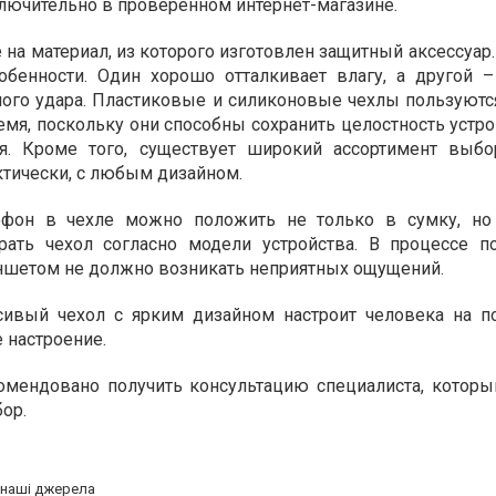
лючительно в проверенном интернет-магазине.
на материал, из которого изготовлен защитный аксессуар.
обенности. Один хорошо отталкивает влагу, а другой 
ного удара. Пластиковые и силиконовые чехлы пользуют
мя, поскольку они способны сохранить целостность устро
ия. Кроме того, существует широкий ассортимент выб
ктически, с любым дизайном.
лефон в чехле можно положить не только в сумку, но
ать чехол согласно модели устройства. В процессе п
ншетом не должно возникать неприятных ощущений.
сивый чехол с ярким дизайном настроит человека на по
 настроение.
омендовано получить консультацию специалиста, котор
ор.
а наші джерела