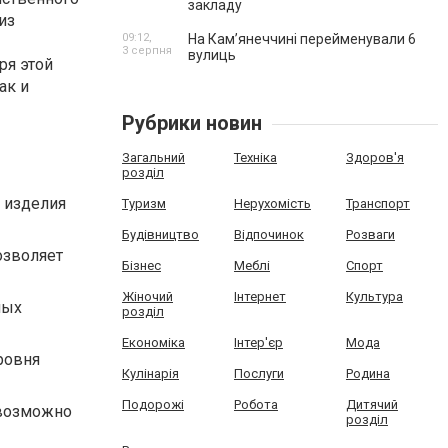
закладу
из
09:12,
На Камʼянеччині перейменували 6
3 серпня
вулиць
ря этой
ак и
Рубрики новин
Загальний
Техніка
Здоров'я
розділ
 изделия
Туризм
Нерухомість
Транспорт
Будівництво
Відпочинок
Розваги
озволяет
Бізнес
Меблі
Спорт
Жіночий
Інтернет
Культура
ных
розділ
Економіка
Інтер'єр
Мода
ровня
Кулінарія
Послуги
Родина
Подорожі
Робота
Дитячий
евозможно
розділ