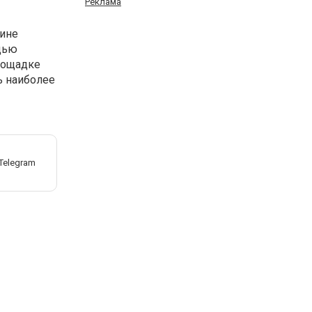
Реклама
зине
щью
лощадке
ь наиболее