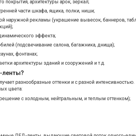
о покрытия, архитектуры арок, зеркал;
ренней части шкафа, ящика, полки, ниши;
ой наружной рекламы (украшение вывесок, баннеров, табл
кций);
динамического эффекта;
билей (подсвечивание салона, багажника, днища);
саунах, фонтанах;
ветки архитектуры зданий и сооружений и т.д.
-ленты?
лучает разнообразные оттенки и с разной интенсивностью
ых цвета:
решение с холодным, нейтральным, и теплым оттенком);
омные ЛЕД-ленты, выдающие световой поток одного-еди