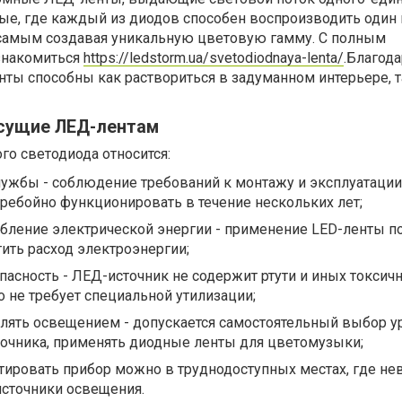
ные, где каждый из диодов способен воспроизводить один 
 самым создавая уникальную цветовую гамму. С полным
знакомиться
https://ledstorm.ua/svetodiodnaya-lenta/
.Благода
ты способны как раствориться в задуманном интерьере, т
сущие ЛЕД-лентам
го светодиода относится:
лужбы - соблюдение требований к монтажу и эксплуатации
ребойно функционировать в течение нескольких лет;
бление электрической энергии - применение LED-ленты п
ить расход электроэнергии;
пасность - ЛЕД-источник не содержит ртути и иных токсич
о не требует специальной утилизации;
лять освещением - допускается самостоятельный выбор у
сточника, применять диодные ленты для цветомузыки;
тировать прибор можно в труднодоступных местах, где н
источники освещения.