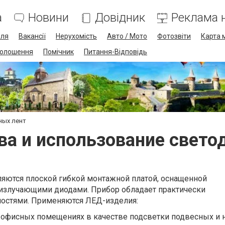
а
Новини
Довідник
Реклама н
лля
Вакансії
Нерухомість
Авто / Мото
Фотозвіти
Карта 
олошення
Помічник
Питання-Відповідь
ных лент
а и использование свето
яются плоской гибкой монтажной платой, оснащенной
излучающими диодами. Прибор обладает практически
остями. Применяются ЛЕД-изделия:
, офисных помещениях в качестве подсветки подвесных и