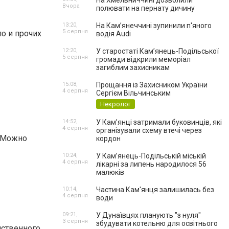
На Хмельниччині дозволили
Вчора
полювати на пернату дичину
13:20,
На Камʼянеччині зупинили п'яного
5 серпня
о и прочих
водія Audi
12:20,
У старостаті Кам’янець-Подільської
5 серпня
громади відкрили меморіал
загиблим захисникам
15:08,
Прощання із Захисником України
4 серпня
Сергієм Вільчинським
Некролог
14:52,
У Кам’янці затримали буковинців, які
4 серпня
організували схему втечі через
. Можно
кордон
10:24,
У Кам’янець-Подільській міській
4 серпня
лікарні за липень народилося 56
малюків
10:14,
Частина Кам'янця залишилась без
4 серпня
води
09:21,
У Дунаївцях планують "з нуля"
3 серпня
збудувати котельню для освітнього
нственного