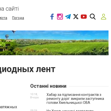
а сайті
міста
Погода
диодных лент
Останні новини
10:18,
Хабар за підписання контрактів з
Вчора
ремонту доріг: викрили заступника
голови Хмельницької ОВА
 натяжных
09:59,