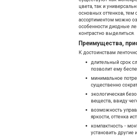
цвета, так и универсаль
основных оттенков, тем
ассортиментом можно о
особенности диодные лен
контрастно выделиться.
Преимущества, при
К достоинствам ленточно
длительный срок с
позволит ему беспе
минимальное потре
существенно сократ
экологическая безо
веществ, ввиду чег
возможность управ
яркости, оттенка и
компактность - мон
установить другие 