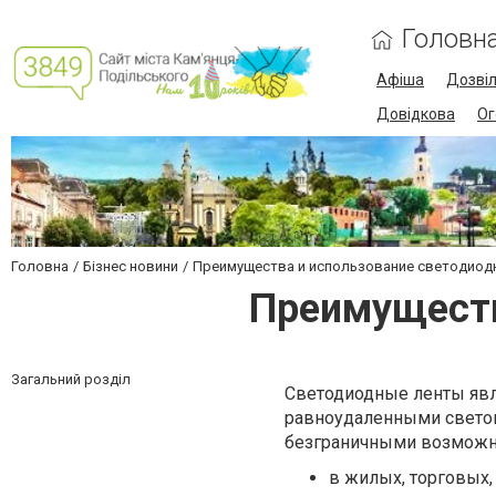
Головн
Афіша
Дозві
Довідкова
Ог
Головна
Бізнес новини
Преимущества и использование светодиод
Преимуществ
Загальний розділ
Светодиодные ленты явл
равноудаленными свето
безграничными возможн
в жилых, торговых