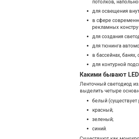
потолков, напольног
для освещения внут
в сфере современн
рекламных констру
для создания свето
для тюнинга автомо
в бассейнах, банях, 
для контурной подс
Какими бывают LED
Ленточный светодиод из
выделить четыре основн
белый (существует 
красный;
зеленый;
синий.
Существуют как монохр