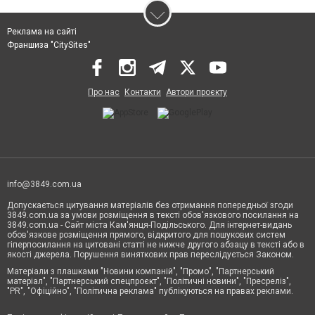
Реклама на сайті
Франшиза "CitySites"
Про нас
Контакти
Автори проєкту
info@3849.com.ua
Допускається цитування матеріалів без отримання попередньої згоди
3849.com.ua за умови розміщення в тексті обов'язкового посилання на
3849.com.ua - Сайт міста Кам'янця-Подільського. Для інтернет-видань
обов'язкове розміщення прямого, відкритого для пошукових систем
гіперпосилання на цитовані статті не нижче другого абзацу в тексті або в
якості джерела. Порушення виняткових прав переслідується Законом.
Матеріали з плашками "Новини компаній", "Промо", "Партнерський
матеріал", "Партнерський спецпроєкт", "Політичні новини", "Пресреліз",
"PR", "Офіційно", "Політична реклама" публікуються на правах реклами.