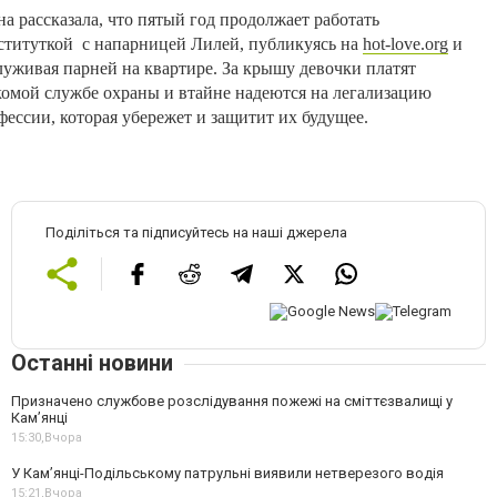
на
рассказала
,
что
пятый
год
продолжает
работать
ституткой
с
напарницей
Лилей
,
публикуясь
на
hot-love.org
и
луживая
парней
на
квартире
.
За
крышу
девочки
платят
комой
службе
охраны
и
втайне
надеются
на
легализацию
фессии
,
которая
убережет
и
защитит
их
будущее
.
Поділіться та підписуйтесь на наші джерела
Останні новини
Призначено службове розслідування пожежі на сміттєзвалищі у
Кам’янці
15:30,
Вчора
У Кам’янці-Подільському патрульні виявили нетверезого водія
15:21,
Вчора