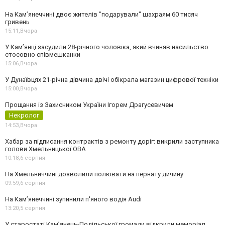
На Камʼянеччині двоє жителів "подарували" шахраям 60 тисяч
гривень
15:11,
Вчора
У Камʼянці засудили 28-річного чоловіка, який вчиняв насильство
стосовно співмешканки
15:06,
Вчора
У Дунаївцях 21-річна дівчина двічі обікрала магазин цифрової техніки
15:00,
Вчора
Прощання із Захисником України Ігорем Драгусевичем
Некролог
14:53,
Вчора
Хабар за підписання контрактів з ремонту доріг: викрили заступника
голови Хмельницької ОВА
10:18,
6 серпня
На Хмельниччині дозволили полювати на пернату дичину
09:59,
6 серпня
На Камʼянеччині зупинили п'яного водія Audi
13:20,
5 серпня
У старостаті Кам’янець-Подільської громади відкрили меморіал