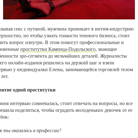
азывая
секс
с
путаной
,
мужчина
проникает
в
интим-индустрию
ерхностно
,
но
чтобы
узнать
тонкости
теневого
бизнеса
,
стоит
чить
вопрос
изнутри
.
В
этом
помогут
профессиональные
и
ровенные
проститутки Каменца-Подольского
,
знающие
бенности
эро-сегмента
до
мельчайших
деталей
.
Журналисты
его
онлайн-издания
решились
на
дерзкий
шаг
и
взяли
ервью
у
индивидуалки
Елены
,
занимающейся
торговлей
телом
лет
.
витие
одной
проститутки
оиня
интервью
сомневалась
,
стоит
отвечать
на
вопросы
,
но
все
решила
поделиться
,
чтобы
оградить молоденьких
девочек
от
ее
бок
:
к
ты
оказалась
в
профессии
?