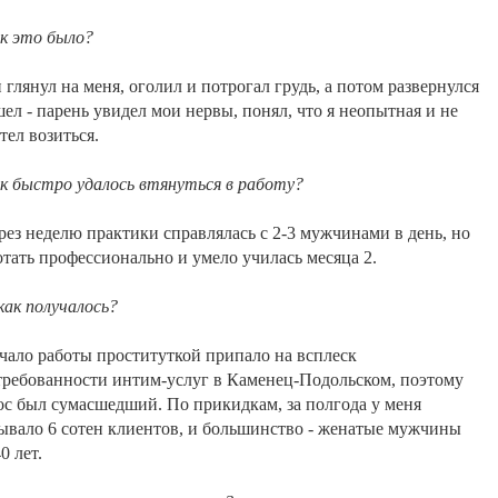
к
это
было
?
н
глянул
на
меня
,
оголил
и
потрогал
грудь
,
а
потом
развернулся
шел
-
парень
увидел
мои
нервы
,
понял
,
что
я
неопытная
и
не
отел
возиться
.
к
быстро
удалось
втянуться
в
работу
?
рез
неделю
практики
справлялась
с
2-3
мужчинами
в
день
,
но
отать
профессионально
и
умело
училась
месяца
2
.
как
получалось
?
чало
работы
проституткой
припало
на
всплеск
требованности
интим-услуг
в
Каменец-Подольском
,
поэтому
ос
был
сумасшедший
.
По
прикидкам
,
за
полгода
у
меня
ывало
6
сотен
клиентов
,
и
большинство
-
женатые
мужчины
40
лет
.