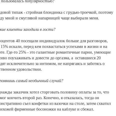
ы
пользовалась
популярностью
?
довой
типаж
-
стройная
блондинка
с
грудью-троечкой
,
поэтому
ду
мной
и
смуглявой
напарницей
чаще
выбирали
меня
.
кие
клиенты
заходили
в
гости
?
оцентов
40
посещали
индивидуалок
больше
для
разговоров
,
15
%
искали
,
перед
кем
похвастаться
успехами
в
жизни
и
на
оте
.
Где-то
25
% -
это
галантные
романтичные
парни
,
умеющие
сиво
поухаживать
и
довести
до
оргазма
,
а
оставшиеся
20
одят
исключительно
за
интимом
,
не
напрягаясь
и
заботясь
о
ственном
удовольствии
.
помнишь
самый
необычный
случай
?
днажды
заказчик
хотел
сторговать
половину
оплаты
за
то
,
что
смог
кончить
второй
раз
.
Конечно
,
я
отказалась
,
тогда
он
онстративно
съел
конфетки
из
вазочки
на
столе
,
затем
схватил
рихожей
фирменные
босоножки
на
каблуке
и
сбежал
.