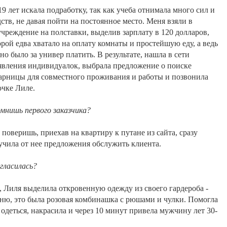
19
лет
искала
подработку
,
так
как
учеба
отнимала
много
сил
и
дств
,
не
давая
пойти
на
постоянное
место
.
Меня
взяли
в
учреждение
на
полставки
,
выделив
зарплату
в
120
долларов
,
орой
едва
хватало
на
оплату
комнаты
и
простейшую
еду
,
а
ведь
но
было
за
универ
платить
.
В
результате
,
нашла
в
сети
явления
индивидуалок
,
выбрала
предложение
о
поиске
арницы
для
совместного
проживания
и
работы
и
позвонила
очке
Лиле
.
мнишь
первого
заказчика
?
е
поверишь
,
приехав
на
квартиру
к
путане
из
сайта
,
сразу
учила
от
нее
предложения
обслужить
клиента
.
гласилась
?
,
Лиля
выделила
откровенную
одежду
из
своего
гардероба
-
мню
,
это
была
розовая
комбинашка
с
рюшами
и
чулки
.
Помогла
одеться
,
накрасила
и
через
10
минут
привела
мужчину
лет
30-