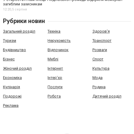
загиблим захисникам
12:20,
5 серпня
Рубрики новин
Загальний розділ
Техніка
Здоров'я
Туризм
Нерухомість
Транспорт
Будівництво
Відпочинок
Розваги
Бізнес
Меблі
Спорт
Жіночий розділ
Інтернет
Культура
Економіка
Інтер'єр
Мода
Кулінарія
Послуги
Родина
Подорожі
Робота
Дитячий розділ
Реклама