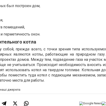
рых был построен дом,
и,
та помещений,
 и герметичность окон.
ительного котла
 собой, прежде всего, с точки зрения типа используемог
ярных являются котлы, работающие на природном газу.
проектах домов. Между тем, подведение газа на участок 
бще не учитываться. Происходит необходимость вносить и
лят использовать котел на твердом топливе. Котельная д
чтобы поместить туда котел с подающим механизмом, запа
аточно места для работы.
а наші джерела