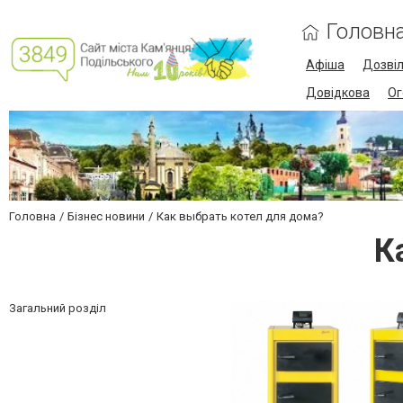
Головн
Афіша
Дозві
Довідкова
Ог
Головна
Бізнес новини
Как выбрать котел для дома?
К
Загальний розділ