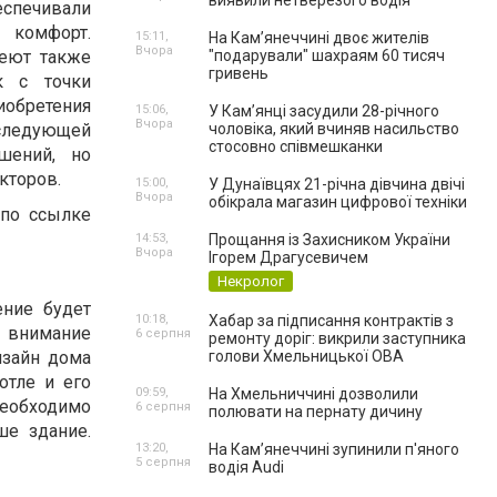
виявили нетверезого водія
спечивали
мфорт.
15:11,
На Камʼянеччині двоє жителів
Вчора
еют также
"подарували" шахраям 60 тисяч
гривень
к с точки
бретения
15:06,
У Камʼянці засудили 28-річного
Вчора
следующей
чоловіка, який вчиняв насильство
стосовно співмешканки
шений, но
кторов.
15:00,
У Дунаївцях 21-річна дівчина двічі
Вчора
обікрала магазин цифрової техніки
 по ссылке
14:53,
Прощання із Захисником України
Вчора
Ігорем Драгусевичем
Некролог
ение будет
10:18,
Хабар за підписання контрактів з
 внимание
6 серпня
ремонту доріг: викрили заступника
изайн дома
голови Хмельницької ОВА
отле и его
09:59,
На Хмельниччині дозволили
необходимо
6 серпня
полювати на пернату дичину
ше здание.
13:20,
На Камʼянеччині зупинили п'яного
5 серпня
водія Audi