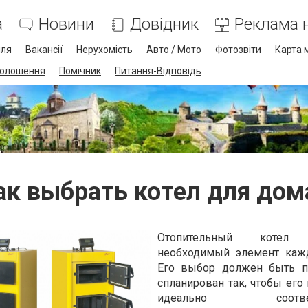
а
Новини
Довідник
Реклама н
лля
Вакансії
Нерухомість
Авто / Мото
Фотозвіти
Карта 
олошення
Помічник
Питання-Відповідь
ак выбрать котел для дом
Отопительный коте
необходимый элемент кажд
Его выбор должен быть п
спланирован так, чтобы его
идеально соответс