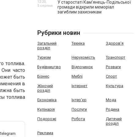
12:20,
У старостаті Кам’янець-Подільської
5 серпня
громади відкрили меморіал
загиблим захисникам
Рубрики новин
Загальний
Техніка
Здоров'я
розділ
Туризм
Нерухомість
Транспорт
о топлива.
Будівництво
Відпочинок
Розваги
 Они часто
может быть
Бізнес
Меблі
Спорт
зменения в
Жіночий
Інтернет
Культура
олжна быть
розділ
сы топлива
Економіка
Інтер'єр
Мода
Кулінарія
Послуги
Родина
Подорожі
Робота
Дитячий
розділ
Реклама