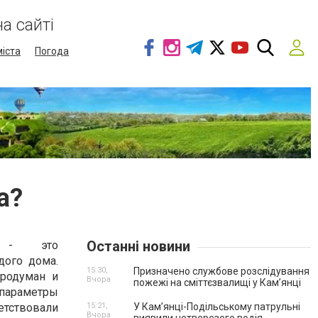
а сайті
міста
Погода
а?
Останні новини
л - это
ого дома.
15:30,
Призначено службове розслідування
родуман и
Вчора
пожежі на сміттєзвалищі у Кам’янці
 параметры
твовали
15:21,
У Кам’янці-Подільському патрульні
Вчора